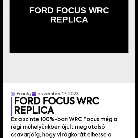
FORD FOCUS WRC
REPLICA
Franky
november 17, 2023
FORD FOCUS WRC
REPLICA
Ez
a
szinte
100
%
-ban
WRC
Focus
még
a
régi
műhelyünkben
újult
meg
utolsó
csavarjáig
,
hogy
virágkorát élhesse a