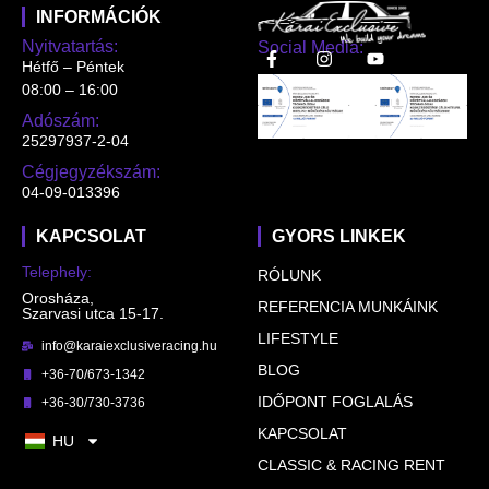
INFORMÁCIÓK
Nyitvatartás:
Social Media:
Hétfő – Péntek
08:00 – 16:00
Adószám:
25297937-2-04
Cégjegyzékszám:
04-09-013396
KAPCSOLAT
GYORS LINKEK
Telephely:
RÓLUNK
Orosháza,
REFERENCIA MUNKÁINK
Szarvasi utca 15-17.
LIFESTYLE
info@karaiexclusiveracing.hu
BLOG
+36-70/673-1342
IDŐPONT FOGLALÁS
+36-30/730-3736
KAPCSOLAT
HU
CLASSIC & RACING RENT