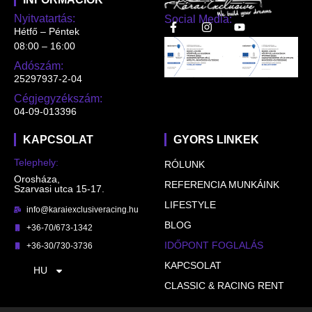
Nyitvatartás:
Social Media:
Hétfő – Péntek
08:00 – 16:00
Adószám:
25297937-2-04
Cégjegyzékszám:
04-09-013396
KAPCSOLAT
GYORS LINKEK
Telephely:
RÓLUNK
Orosháza,
REFERENCIA MUNKÁINK
Szarvasi utca 15-17.
LIFESTYLE
info@karaiexclusiveracing.hu
BLOG
+36-70/673-1342
IDŐPONT FOGLALÁS
+36-30/730-3736
KAPCSOLAT
HU
CLASSIC & RACING RENT