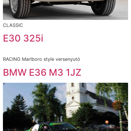
CLASSIC
E30 325i
RACING Marlboro style versenyutó
BMW E36 M3 1JZ