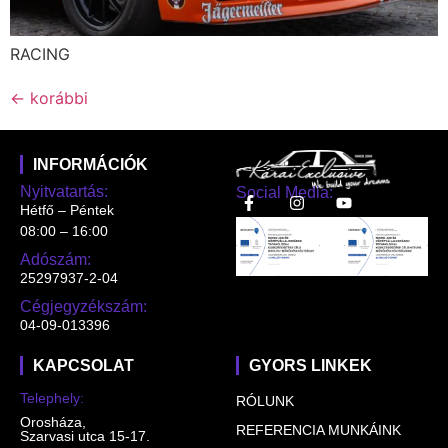
RACING
←
korábbi
INFORMÁCIÓK
Nyitvatartás:
Social Media:
Hétfő – Péntek
08:00 – 16:00
Adószám:
25297937-2-04
Cégjegyzékszám:
04-09-013396
KAPCSOLAT
GYORS LINKEK
Telephely:
RÓLUNK
Orosháza,
REFERENCIA MUNKÁINK
Szarvasi utca 15-17.