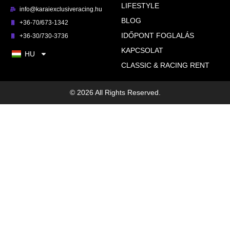
LIFESTYLE
info@karaiexclusiveracing.hu
BLOG
+36-70/673-1342
IDŐPONT FOGLALÁS
+36-30/730-3736
KAPCSOLAT
HU
CLASSIC & RACING RENT
© 2026 All Rights Reserved.