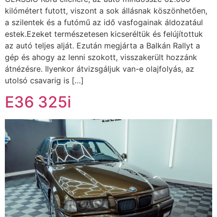
kilómétert futott, viszont a sok állásnak köszönhetően,
a szilentek és a futómű az idő vasfogainak áldozatául
estek.Ezeket természetesen kicseréltük és felújítottuk
az autó teljes alját. Ezután megjárta a Balkán Rallyt a
gép és ahogy az lenni szokott, visszakerült hozzánk
átnézésre. Ilyenkor átvizsgáljuk van-e olajfolyás, az
utolsó csavarig is […]
E36 325i