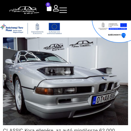
0
E31 850Ci
CLASSIC Kora ellenére, az autó mindössze 62.000