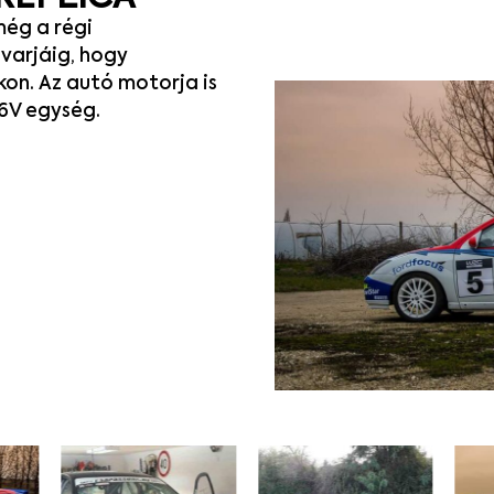
még
a
régi
varjáig
,
hogy
kon. Az autó motorja is
16V
egység
.