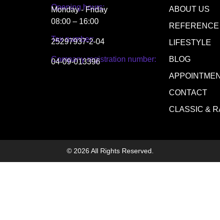
Opening hours:
ABOUT US
Monday - Friday
08:00 – 16:00
REFERENCE
Tax number:
25297937-2-04
LIFESTYLE
Company registration number:
BLOG
04-09-013396
APPOINTME
CONTACT
CLASSIC & 
© 2026 All Rights Reserved.