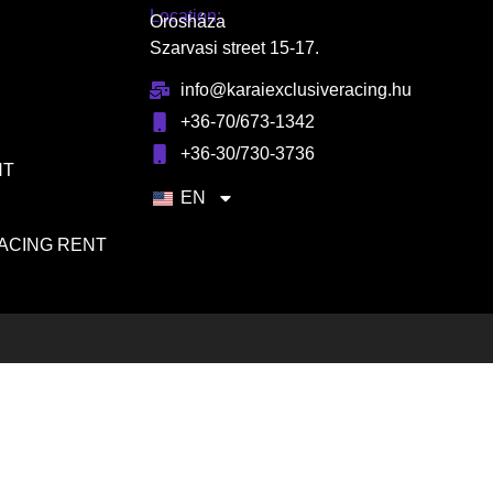
Location:
Orosháza
Szarvasi street 15-17.
info@karaiexclusiveracing.hu
+36-70/673-1342
+36-30/730-3736
NT
EN
RACING RENT