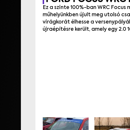
Ez
a
szinte
100
%
-ban
WRC
Focus
műhelyünkben
újult
meg
utolsó
csa
virágkorát élhesse a versenypályá
újraépítésre került, amely egy 2.0