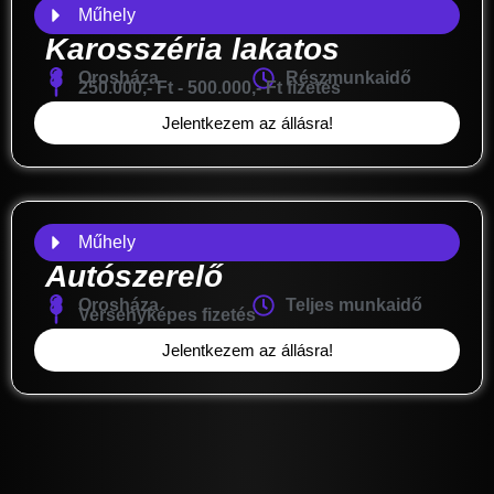
Műhely
Karosszéria lakatos
Orosháza
Részmunkaidő
250.000,- Ft - 500.000,- Ft fizetés
Jelentkezem az állásra!
Műhely
Autószerelő
Orosháza
Teljes munkaidő
Versenyképes fizetés
Jelentkezem az állásra!