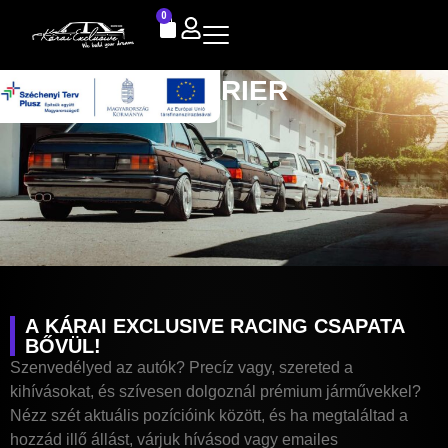
0
KARRIER
A KÁRAI EXCLUSIVE RACING CSAPATA
BŐVÜL!
Szenvedélyed az autók? Precíz vagy, szereted a
kihívásokat, és szívesen dolgoznál prémium járművekkel?
Nézz szét aktuális pozícióink között, és ha megtaláltad a
hozzád illő állást, várjuk hívásod vagy emailes