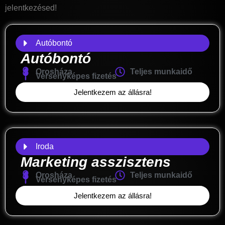
jelentkezésed!
Autóbontó
Autóbontó
Orosháza
Teljes munkaidő
Versenyképes fizetés
Jelentkezem az állásra!
Iroda
Marketing asszisztens
Orosháza
Teljes munkaidő
Versenyképes fizetés
Jelentkezem az állásra!