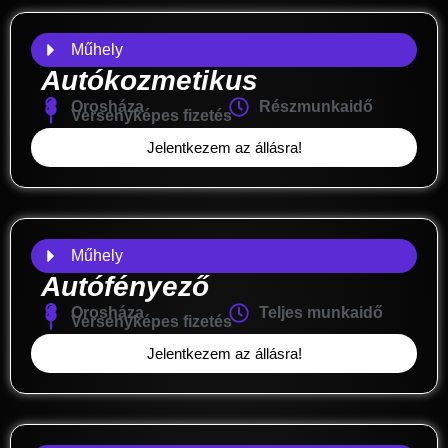
Műhely
Autókozmetikus
Orosháza
Részmunkaidő
Versenyképes fizetés
Jelentkezem az állásra!
Műhely
Autófényező
Orosháza
Teljes munkaidő
Versenyképes fizetés
Jelentkezem az állásra!