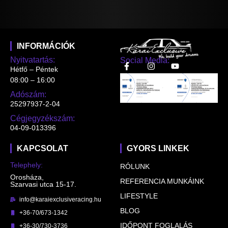
INFORMÁCIÓK
Nyitvatartás:
Social Media:
Hétfő – Péntek
08:00 – 16:00
Adószám:
25297937-2-04
Cégjegyzékszám:
04-09-013396
KAPCSOLAT
GYORS LINKEK
Telephely:
RÓLUNK
Orosháza,
REFERENCIA MUNKÁINK
Szarvasi utca 15-17.
LIFESTYLE
info@karaiexclusiveracing.hu
BLOG
+36-70/673-1342
IDŐPONT FOGLALÁS
+36-30/730-3736