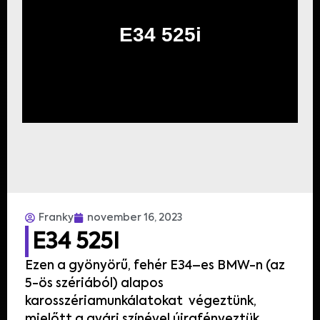
E34 525i
Franky
november 16, 2023
E34 525I
Ezen
a
gyönyörű
,
fehér
E34
–
es
BMW
-n
(
az
5-
ös
szériából
)
alapos
karosszériamunkálatokat
végeztünk
,
mielőtt
a gyári
színével
újrafényeztük
.