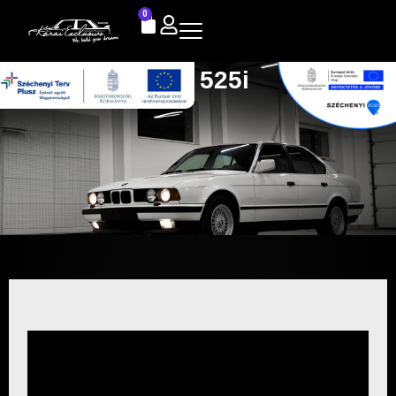
0
E34 525i