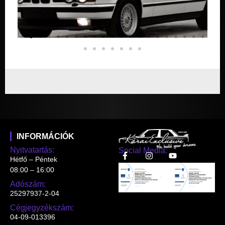
INFORMÁCIÓK
Nyitvatartás:
Social Media:
Hétfő – Péntek
08:00 – 16:00
Adószám:
25297937-2-04
Cégjegyzékszám:
04-09-013396