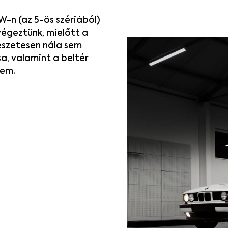
W
-n
(
az 5-
ös
szériából
)
végeztünk
,
mielőtt
a
észetesen
nála
sem
ása, valamint
a
beltér
sem.