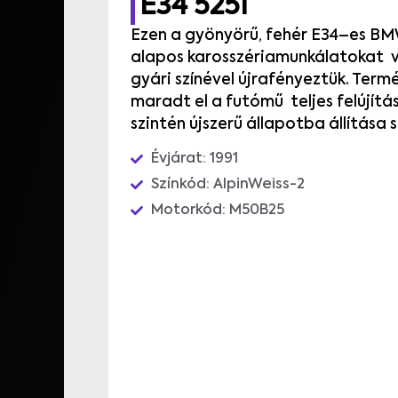
E34 525I
Ezen
a
gyönyörű
,
fehér
E34
–
es
BM
alapos
karosszériamunkálatokat
gyári
színével
újrafényeztük
.
Term
maradt
el
a
futómű
teljes
felújít
szintén újszerű állapotba állítása 
Évjárat: 1991
Színkód: AlpinWeiss-2
Motorkód: M50B25