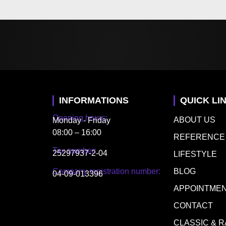
INFORMATIONS
QUICK LI
Opening hours:
ABOUT US
Monday - Friday
08:00 – 16:00
REFERENCE
Tax number:
25297937-2-04
LIFESTYLE
Company registration number:
BLOG
04-09-013396
APPOINTME
CONTACT
CLASSIC & 