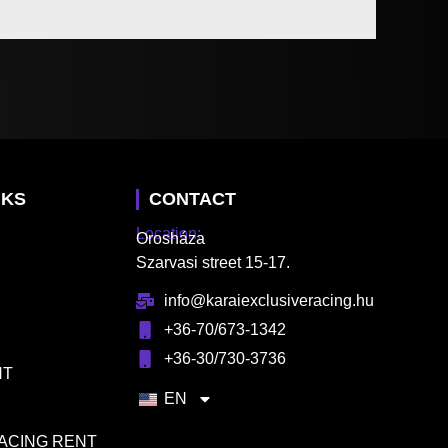
NKS
CONTACT
Location:
Orosháza
Szarvasi street 15-17.
info@karaiexclusiveracing.hu
+36-70/673-1342
+36-30/730-3736
NT
EN
RACING RENT