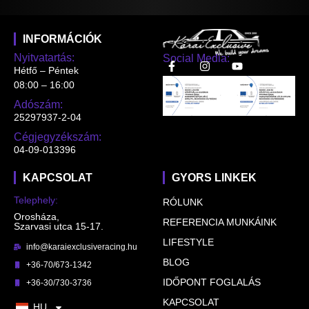
INFORMÁCIÓK
Nyitvatartás:
Social Media:
Hétfő – Péntek
08:00 – 16:00
Adószám:
25297937-2-04
Cégjegyzékszám:
04-09-013396
KAPCSOLAT
GYORS LINKEK
Telephely:
RÓLUNK
Orosháza,
REFERENCIA MUNKÁINK
Szarvasi utca 15-17.
LIFESTYLE
info@karaiexclusiveracing.hu
BLOG
+36-70/673-1342
IDŐPONT FOGLALÁS
+36-30/730-3736
KAPCSOLAT
HU