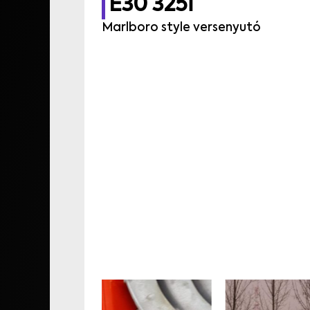
E30 325i
Marlboro style versenyutó