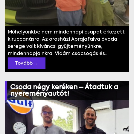
Műhelyünkbe nem mindennapi csapat érkezett
kiruccanásra. Az orosházi Aprajafalva óvoda
serege volt kíváncsi gyűjteményünkre,
mindennapjainkra. Vidám csacsogás és...
Tovább →
Csoda négy keréken – Átadtuk a
nyereményautót!