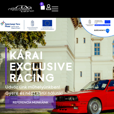
0
KÁRAI
EXCLUSIVE
RACING
Üdvözlünk műhelyünkben!
Gyere és nézz körül nálunk!
REFERENCIA MUNKÁINK