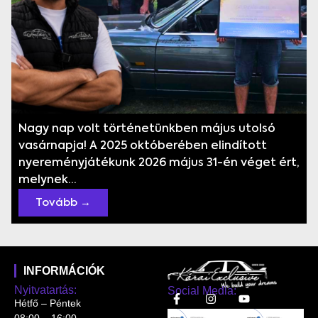
Nagy nap volt történetünkben május utolsó
vasárnapja! A 2025 októberében elindított
nyereményjátékunk 2026 május 31-én véget ért,
melynek...
Tovább →
INFORMÁCIÓK
Nyitvatartás:
Social Media:
Hétfő – Péntek
08:00 – 16:00