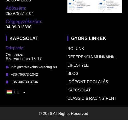
Adószám:
25297937-2-04
Cégjegyzékszám:
04-09-013396
KAPCSOLAT
GYORS LINKEK
Telephely:
RÓLUNK
Orosháza,
REFERENCIA MUNKÁINK
Szarvasi utca 15-17.
LIFESTYLE
info@karaiexclusiveracing.hu
BLOG
+36-70/673-1342
IDŐPONT FOGLALÁS
+36-30/730-3736
KAPCSOLAT
HU
CLASSIC & RACING RENT
© 2026 All Rights Reserved.