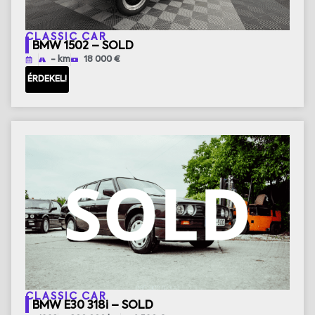
CLASSIC CAR
BMW 1502 – SOLD
- km
18 000 €
ÉRDEKEL!
CLASSIC CAR
BMW E30 318i – SOLD