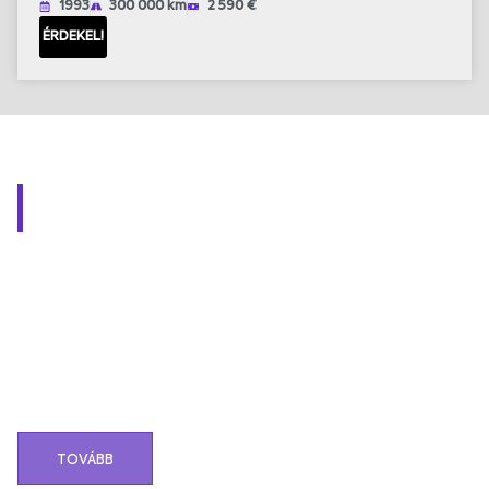
1993
300 000 km
2 590 €
ÉRDEKEL!
MEGVALÓSÍTOTT ÁLMOK
Kettő dolog hajt bennünket. A benzin és a gázolaj. Meg
persze a jó autók és az ügyfeleink. Nem lenne könnyű
megmondani, hogy hány különböző kihívás elé
állítottak már minket az évek során. Azt viszont
pontosan tudjuk, hogy hányszor fogott ki rajtunk egy
projekt. Egyszer sem. Mi azért csináljuk ezt, hogy
minden autórajongó álmai megvalósulhassanak. Lehet,
hogy te leszel a következő?
TOVÁBB