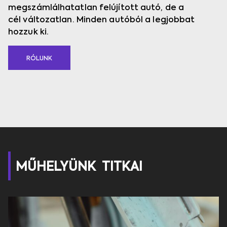
megszámlálhatatlan felújított autó,
de a
cél
változatlan. Minden autóból a legjobbat
hozzuk ki.
RÓLUNK
MŰHELYÜNK TITKAI