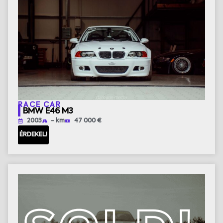
RACE CAR
BMW E46 M3
2003
- km
47 000 €
ÉRDEKEL!