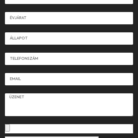
Évjárat
Állapot
Telefonszám
Email
Üzenet
Kép feltöltése