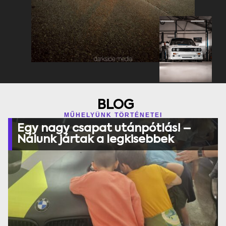
BLOG
MŰHELYÜNK TÖRTÉNETEI
Egy nagy csapat utánpótlás! –
Nálunk jártak a legkisebbek