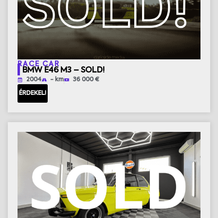
RACE CAR
BMW E46 M3 – SOLD!
2004
- km
36 000 €
ÉRDEKEL!