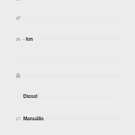
- km
Diesel
Manuális