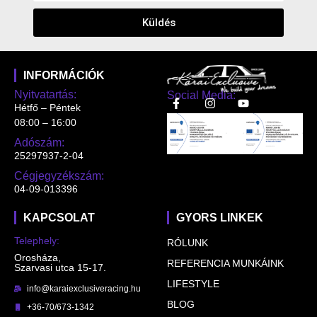
Küldés
INFORMÁCIÓK
Nyitvatartás:
Social Media:
Hétfő – Péntek
08:00 – 16:00
Adószám:
25297937-2-04
Cégjegyzékszám:
04-09-013396
KAPCSOLAT
GYORS LINKEK
Telephely:
RÓLUNK
Orosháza,
REFERENCIA MUNKÁINK
Szarvasi utca 15-17.
LIFESTYLE
info@karaiexclusiveracing.hu
BLOG
+36-70/673-1342