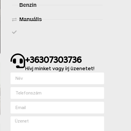
Benzin
Manuális
+36307303736
Hívj minket vagy írj üzenetet!