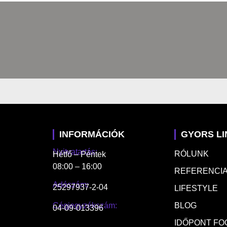
INFORMÁCIÓK
GYORS L
Nyitvatartás:
RÓLUNK
Hétfő – Péntek
08:00 – 16:00
REFERENCIA
Adószám:
25297937-2-04
LIFESTYLE
Cégjegyzékszám:
BLOG
04-09-013396
IDŐPONT FO