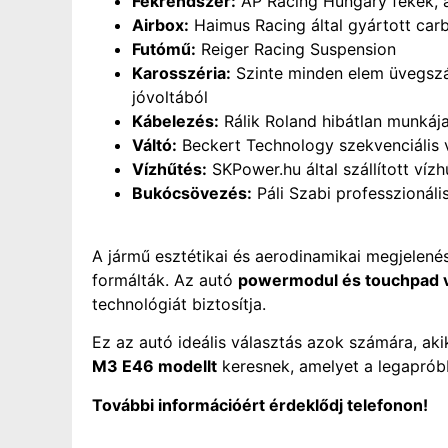
Fékrendszer:
AP Racing Hungary fékek, 
Airbox:
Haimus Racing által gyártott car
Futómű:
Reiger Racing Suspension
Karosszéria:
Szinte minden elem üvegszál
jóvoltából
Kábelezés:
Rálik Roland hibátlan munkáj
Váltó:
Beckert Technology szekvenciális 
Vízhűtés:
SKPower.hu által szállított vízh
Bukócsövezés:
Páli Szabi professzionális
A jármű esztétikai és aerodinamikai megjelené
formálták. Az autó
powermodul és touchpad v
technológiát biztosítja.
Ez az autó ideális választás azok számára, ak
M3 E46 modellt
keresnek, amelyet a legapróbb
További információért érdeklődj telefonon!