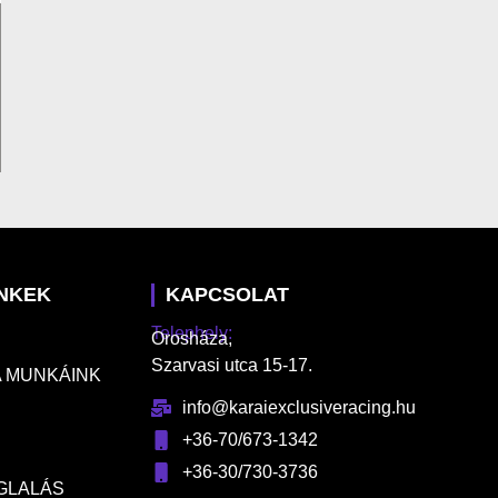
INKEK
KAPCSOLAT
Telephely:
Orosháza,
Szarvasi utca 15-17.
 MUNKÁINK
info@karaiexclusiveracing.hu
+36-70/673-1342
+36-30/730-3736
GLALÁS