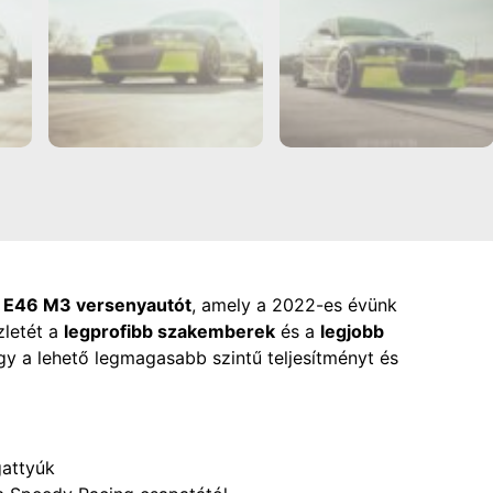
MW E46 M3 versenyautót
, amely a 2022-es évünk
zletét a
legprofibb szakemberek
és a
legjobb
ogy a lehető legmagasabb szintű teljesítményt és
attyúk