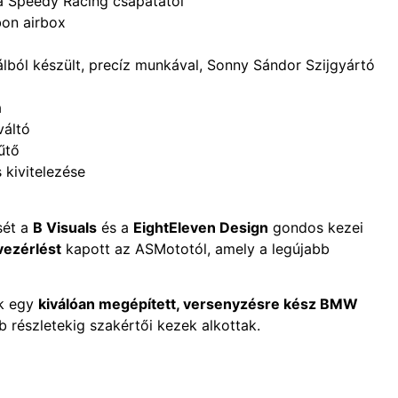
a Speedy Racing csapatától
bon airbox
ból készült, precíz munkával, Sonny Sándor Szijgyártó
a
váltó
űtő
 kivitelezése
sét a
B Visuals
és a
EightEleven Design
gondos kezei
ezérlést
kapott az ASMototól, amely a legújabb
ik egy
kiválóan megépített, versenyzésre kész BMW
 részletekig szakértői kezek alkottak.