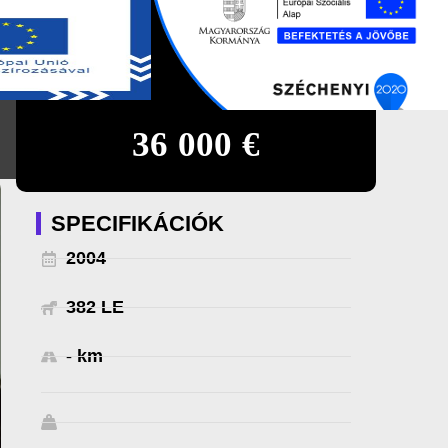
0
HU
36 000 €
SPECIFIKÁCIÓK
2004
382 LE
- km