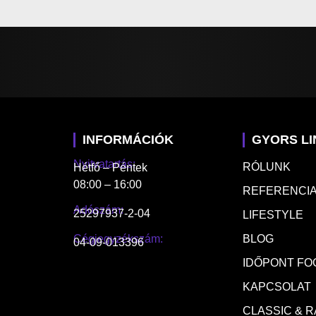
INFORMÁCIÓK
GYORS L
Nyitvatartás:
RÓLUNK
Hétfő – Péntek
08:00 – 16:00
REFERENCIA
Adószám:
25297937-2-04
LIFESTYLE
Cégjegyzékszám:
BLOG
04-09-013396
IDŐPONT FO
KAPCSOLAT
CLASSIC & 