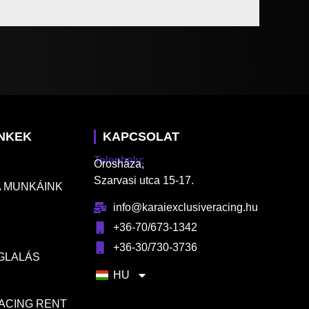
INKEK
KAPCSOLAT
Telephely:
Orosháza,
Szarvasi utca 15-17.
 MUNKÁINK
info@karaiexclusiveracing.hu
+36-70/673-1342
+36-30/730-3736
GLALÁS
HU
RACING RENT