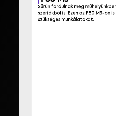
Sűrűn fordulnak meg műhelyünkbe
szériákból is. Ezen az F80 M3-on is
szükséges munkálatokat.