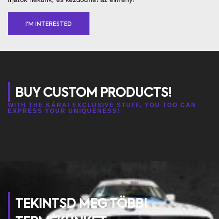
I'M INTERESTED
BUY CUSTOM PRODUCTS!
WITH THE KÁRAI EXCLUSIVE STUFF, YOU TOO CAN
EXPRESS YOUR UNIQUENESS!
TEKINTSD MEG TÖBBI