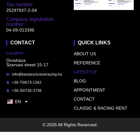
Tax number:
25297937-2-04
Company registration
number:
04-09-013396
CONTACT
QUICK LINKS
Location:
ABOUT US
Orosháza
REFERENCE
Szarvasi street 15-17.
LIFESTYLE
info@karaiexclusiveracing.hu
BLOG
+36-70/673-1342
APPOINTMENT
+36-30/730-3736
CONTACT
EN
CLASSIC & RACING RENT
© 2026 All Rights Reserved.