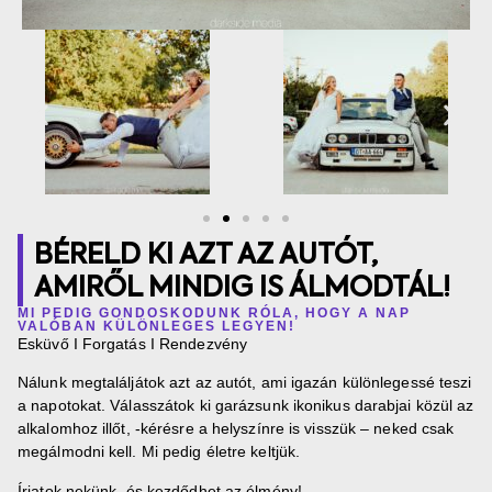
BÉRELD KI AZT AZ AUTÓT,
AMIRŐL MINDIG IS ÁLMODTÁL!
MI PEDIG GONDOSKODUNK RÓLA, HOGY A NAP
VALÓBAN KÜLÖNLEGES LEGYEN!
Esküvő I Forgatás I Rendezvény
Nálunk megtaláljátok azt az autót, ami igazán különlegessé teszi
a napotokat. Válasszátok ki garázsunk ikonikus darabjai közül az
alkalomhoz illőt, -kérésre a helyszínre is visszük – neked csak
megálmodni kell. Mi pedig életre keltjük.
Írjatok nekünk, és kezdődhet az élmény!