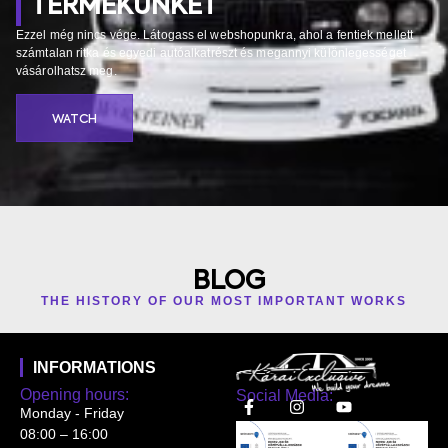
TERMÉKÜNKET
Ezzel még nincs vége. Látogass el webshopunkra, ahol a fentiek mellett
számtalan ritka és egyedi autóalkatrészt és megannyi különlegességet
vásárolhatsz meg.
WATCH
BLOG
THE HISTORY OF OUR MOST IMPORTANT WORKS
INFORMATIONS
Opening hours:
Social Media:
Monday - Friday
08:00 – 16:00