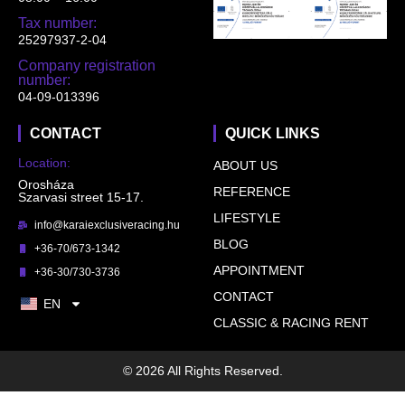
Tax number:
25297937-2-04
Company registration
number:
04-09-013396
CONTACT
QUICK LINKS
Location:
ABOUT US
Orosháza
REFERENCE
Szarvasi street 15-17.
LIFESTYLE
info@karaiexclusiveracing.hu
BLOG
+36-70/673-1342
APPOINTMENT
+36-30/730-3736
CONTACT
EN
CLASSIC & RACING RENT
© 2026 All Rights Reserved.