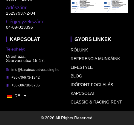
Adószám:
25297937-2-04
Cégjegyzékszám:
04-09-013396
KAPCSOLAT
GYORS LINKEK
Telephely:
RÓLUNK
Orosháza,
REFERENCIA MUNKÁINK
Szarvasi utca 15-17.
LIFESTYLE
info@karaiexclusiveracing.hu
BLOG
+36-70/673-1342
IDŐPONT FOGLALÁS
+36-30/730-3736
KAPCSOLAT
DE
CLASSIC & RACING RENT
© 2026 All Rights Reserved.