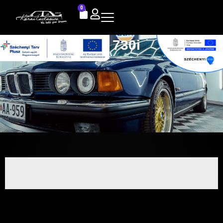
0
E32 730i