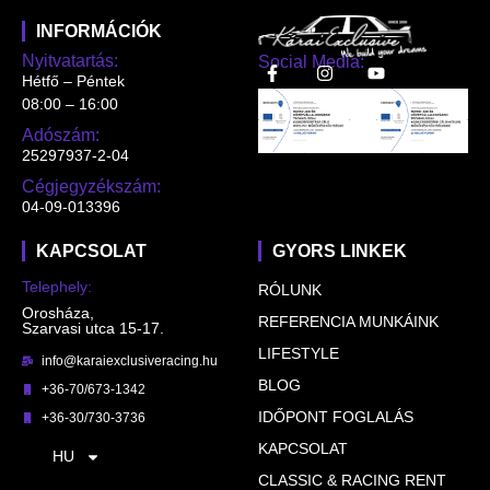
INFORMÁCIÓK
Nyitvatartás:
Social Media:
Hétfő – Péntek
08:00 – 16:00
Adószám:
25297937-2-04
Cégjegyzékszám:
04-09-013396
KAPCSOLAT
GYORS LINKEK
Telephely:
RÓLUNK
Orosháza,
REFERENCIA MUNKÁINK
Szarvasi utca 15-17.
LIFESTYLE
info@karaiexclusiveracing.hu
BLOG
+36-70/673-1342
IDŐPONT FOGLALÁS
+36-30/730-3736
KAPCSOLAT
HU
CLASSIC & RACING RENT