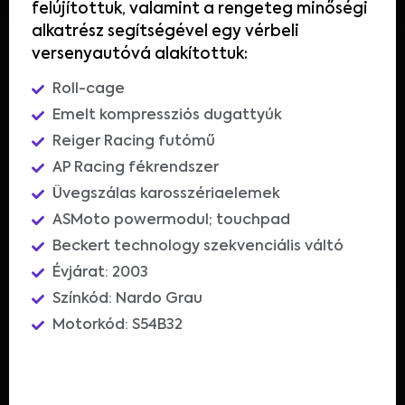
felújítottuk, valamint a rengeteg minőségi
alkatrész segítségével egy vérbeli
versenyautóvá alakítottuk:
Roll-cage
Emelt kompressziós dugattyúk
Reiger Racing futómű
AP Racing fékrendszer
Üvegszálas karosszériaelemek
ASMoto powermodul; touchpad
Beckert technology szekvenciális váltó
Évjárat: 2003
Színkód: Nardo Grau
Motorkód: S54B32