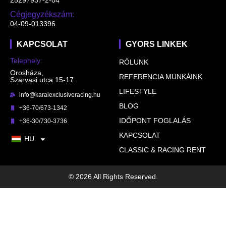
25297937-2-04
Cégjegyzékszám:
04-09-013396
KAPCSOLAT
GYORS LINKEK
Telephely:
RÓLUNK
Orosháza,
REFERENCIA MUNKÁINK
Szarvasi utca 15-17.
LIFESTYLE
info@karaiexclusiveracing.hu
BLOG
+36-70/673-1342
IDŐPONT FOGLALÁS
+36-30/730-3736
KAPCSOLAT
HU
CLASSIC & RACING RENT
© 2026 All Rights Reserved.