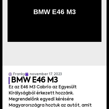
BMW E46 M3
Franky
november 17, 2023
BMW E46 M3
Ez
az
E46
M3
Cabrio az
Egyesült
Királyságból
érkezett
hozzánk
.
Megrendelőnk egyedi kérésére
Magyarországra
hoztuk
az
autót
,
amit