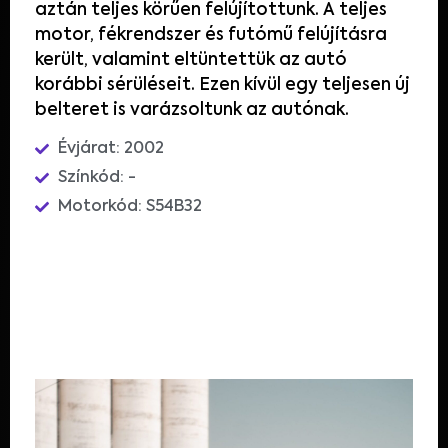
aztán
teljes
körűen felújítottunk
.
A
teljes
motor,
fékrendszer
és
futómű
felújításra
került
,
valamint
eltüntettük
az
autó
korábbi
sérüléseit
.
Ezen
kívül
egy
teljesen
új
belteret
is
varázsoltunk
az
autónak
.
Évjárat: 2002
Színkód: -
Motorkód: S54B32