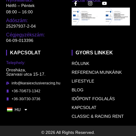
Social Media:
Hétfő – Péntek
08:00 – 16:00
Adószám:
25297937-2-04
Cégjegyzékszám:
04-09-013396
KAPCSOLAT
GYORS LINKEK
Telephely:
RÓLUNK
Orosháza,
REFERENCIA MUNKÁINK
Szarvasi utca 15-17.
LIFESTYLE
info@karaiexclusiveracing.hu
BLOG
+36-70/673-1342
IDŐPONT FOGLALÁS
+36-30/730-3736
KAPCSOLAT
HU
CLASSIC & RACING RENT
© 2026 All Rights Reserved.