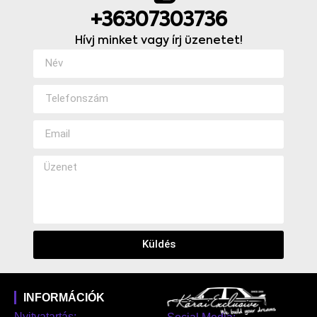
+36307303736
Hívj minket vagy írj üzenetet!
Küldés
INFORMÁCIÓK
Nyitvatartás: