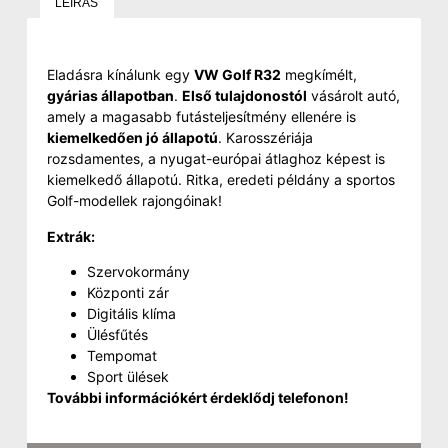
LEÍRÁS
Eladásra kínálunk egy
VW Golf R32
megkímélt,
gyárias állapotban
.
Első tulajdonostól
vásárolt autó,
amely a magasabb futásteljesítmény ellenére is
kiemelkedően jó állapotú
. Karosszériája
rozsdamentes, a nyugat-európai átlaghoz képest is
kiemelkedő állapotú. Ritka, eredeti példány a sportos
Golf-modellek rajongóinak!
Extrák:
Szervokormány
Központi zár
Digitális klíma
Ülésfűtés
Tempomat
Sport ülések
További információkért érdeklődj telefonon!