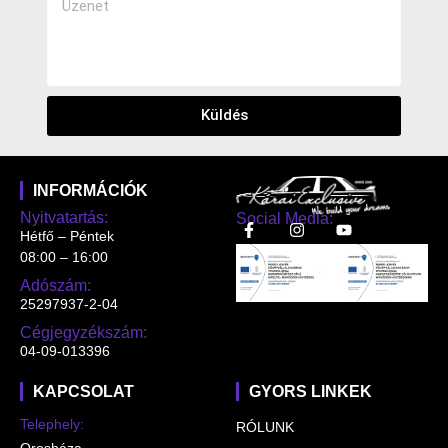
Küldés
INFORMÁCIÓK
Nyitvatartás:
Social Media:
Hétfő – Péntek
08:00 – 16:00
Adószám:
25297937-2-04
Cégjegyzékszám:
04-09-013396
KAPCSOLAT
GYORS LINKEK
Telephely:
RÓLUNK
Orosháza,