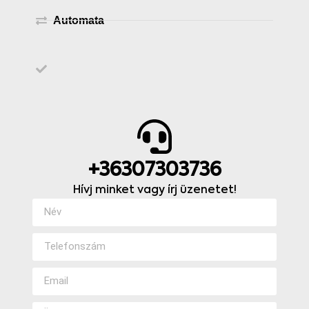
Automata
+36307303736
Hívj minket vagy írj üzenetet!