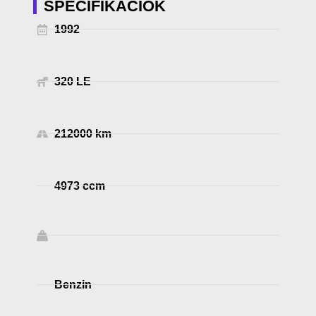
SPECIFIKÁCIÓK
1992
320 LE
212000 km
4973 ccm
Benzin