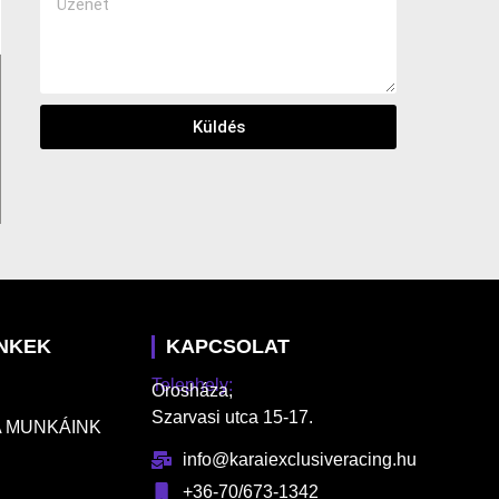
Küldés
INKEK
KAPCSOLAT
Telephely:
Orosháza,
Szarvasi utca 15-17.
 MUNKÁINK
info@karaiexclusiveracing.hu
+36-70/673-1342