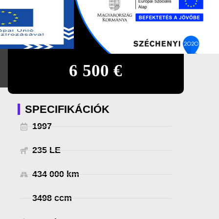
0
HU
6 500 €
SPECIFIKÁCIÓK
1997
235 LE
434 000 km
3498 ccm