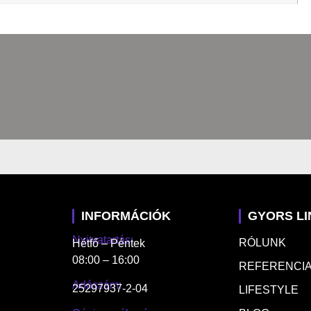
INFORMÁCIÓK
GYORS L
Nyitvatartás:
RÓLUNK
Hétfő – Péntek
08:00 – 16:00
REFERENCIA
Adószám:
25297937-2-04
LIFESTYLE