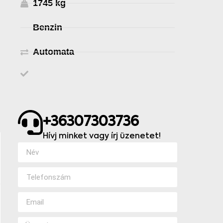
1745 kg
Benzin
Automata
+36307303736
Hívj minket vagy írj üzenetet!