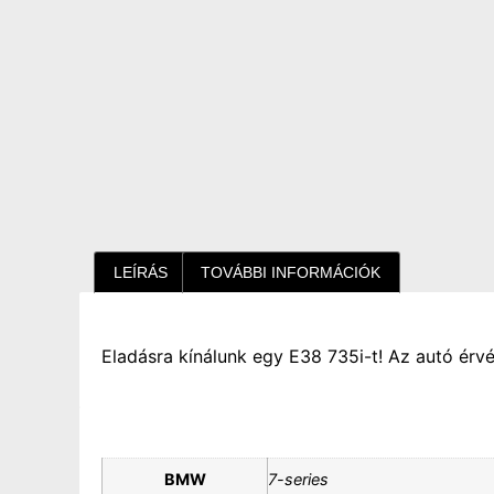
LEÍRÁS
TOVÁBBI INFORMÁCIÓK
Eladásra kínálunk egy E38 735i-t! Az autó ér
BMW
7-series