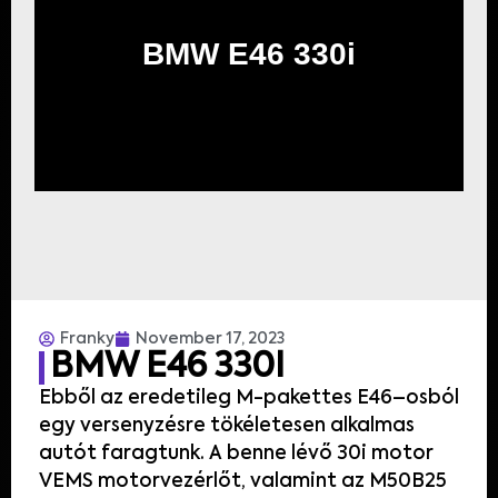
BMW E46 330i
Franky
November 17, 2023
BMW E46 330I
Ebből az
eredetileg
M-
pakettes
E46
–
osból
egy
versenyzésre
tökéletesen
alkalmas
autót
faragtunk
. A
benne
lévő 30i
motor
VEMS
motorvezérlőt
,
valamint
az
M50B25