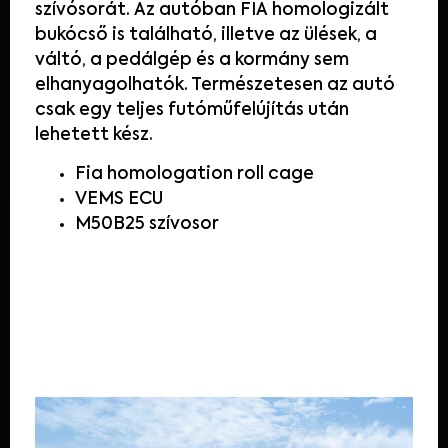
szívósorát
.
Az
autóban
FIA
homologizált
bukócső
is
található
,
illetve
az
ülések
,
a
váltó
,
a
pedálgép
és
a
kormány
sem
elhanyagolhatók
.
Természetesen
az
autó
csak
egy
teljes
futóműfelújítás
után
lehetett
kész
.
Fia homologation roll cage
VEMS
ECU
M50B25 szívosor