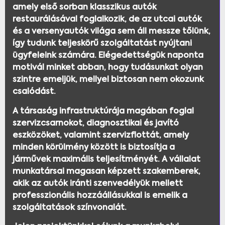
amely első sorban klasszikus autók
restaurálásával foglalkozik, de az utcai autók
és a versenyautók világa sem áll messze tőlünk,
így tudunk teljeskörű szolgáltatást nyújtani
ügyfeleink számára. Elégedettségük naponta
motivál minket abban, hogy tudásunkat olyan
szintre emeljük, mellyel biztosan nem okozunk
csalódást.
A társaság infrastruktúrája magában foglal
szervizcsarnokot, diagnosztikai és javító
eszközöket, valamint szervizflottát, amely
minden körülmény között is biztosítja a
járművek maximális teljesítményét. A vállalat
munkatársai magasan képzett szakemberek,
akik az autók iránti szenvedélyük mellett
professzionális hozzáállásukkal is emelik a
szolgáltatások színvonalát.