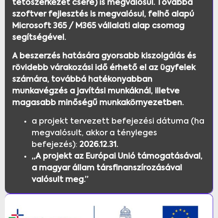
tetőszerkezet csere) is megvalósul. Továbbá
szoftver fejlesztés is megvalósul, felhő alapú
Microsoft 365 / M365 vállalati alap csomag
segítségével.
A beszerzés hatására gyorsabb kiszolgálás és
rövidebb várakozási idő érhető el az ügyfelek
számára, továbbá hatékonyabban
munkavégzés a javítási munkáknál, illetve
magasabb minőségű munkakörnyezetben.
a projekt tervezett befejezési dátuma (ha
megvalósult, akkor a tényleges
befejezés):
2026.12.31.
„A projekt az Európai Unió támogatásával,
a magyar állam társfinanszírozásával
valósult meg.”