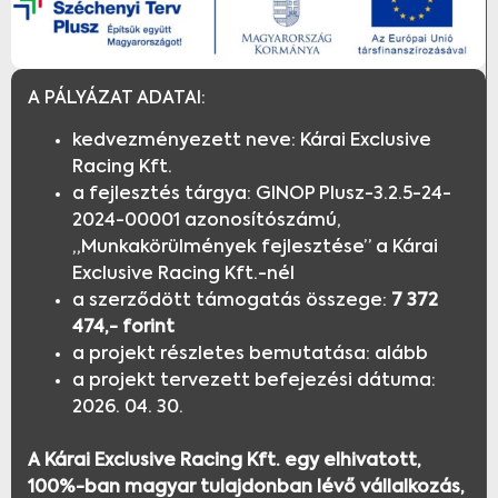
A PÁLYÁZAT ADATAI:
kedvezményezett neve: Kárai Exclusive
Racing Kft.
a fejlesztés tárgya: GINOP Plusz-3.2.5-24-
2024-00001 azonosítószámú,
„Munkakörülmények fejlesztése” a Kárai
Exclusive Racing Kft.-nél
a szerződött támogatás összege:
7 372
474,- forint
a projekt részletes bemutatása: alább
a projekt tervezett befejezési dátuma:
2026. 04. 30.
A Kárai Exclusive Racing Kft. egy elhivatott,
100%-ban magyar tulajdonban lévő vállalkozás,