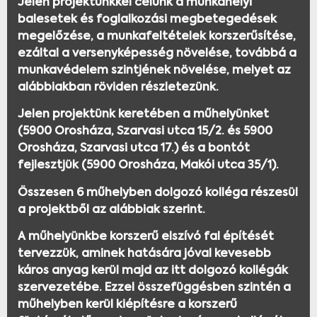
Jelen projektünkkel célunk a munkahelyi
balesetek és foglalkozási megbetegedések
megelőzése, a munkafeltételek korszerűsítése,
ezáltal a versenyképesség növelése, továbbá a
munkavédelem szintjének növelése, melyet az
alábbiakban röviden részletezünk.
Jelen projektünk keretében a műhelyünket
(5900 Orosháza, Szarvasi utca 15/2. és 5900
Orosháza, Szarvasi utca 17.) és a bontót
fejlesztjük (5900 Orosháza, Makói utca 35/1).
Összesen 6 műhelyben dolgozó kolléga részesül
a projektből az alábbiak szerint.
A műhelyünkbe korszerű elszívó fal építését
tervezzük, aminek hatására jóval kevesebb
káros anyag kerül majd az itt dolgozó kollégák
szervezetébe. Ezzel összefüggésben szintén a
műhelyben kerül kiépítésre a korszerű