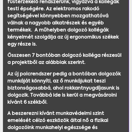
füstérzékelő rendszerünk, vigyázva a kollégák
testi épségére. Az elektromos rakodó
segítségével könnyebben mozgathatóvá
válnak a nagyobb alkatrészek és egyéb
termékek. A műhelyben dolgozó kollégák
kényelmét szolgálja az új ergonomikus székek
egy része is.
Összesen 7 bontóban dolgozó kolléga részesül
a projektből az alábbiak szerint.
Az új polcrendszer pedig a bontóban dolgozók
munkáját könnyíti, az ő munkájukat teszi
biztonságosabbá, ahol rokkantnyugdíjasunk is
dolgozik. Továbbá ide is kerül a megvásárolni
kívánt 6 székből.
A beszerezni kívánt munkavédelmi szint
emelését célzó eszközök által nő a fizikai
dolgozóink munkahelyi egészsége és