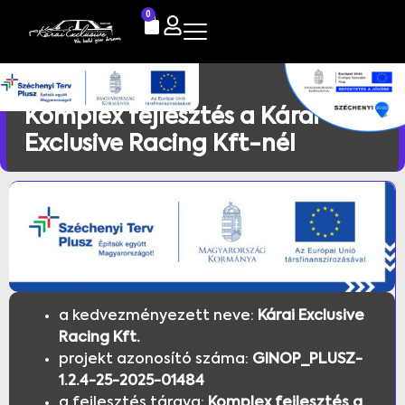
0
Komplex fejlesztés a Kárai
Exclusive Racing Kft-nél
a kedvezményezett neve:
Kárai Exclusive
Racing
Kft.
projekt azonosító száma:
GINOP_PLUSZ-
1.2.4-25-2025-01484
a fejlesztés tárgya:
Komplex fejlesztés a