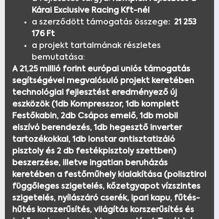
Kárai Exclusive Racing Kft-nél
a szerződött támogatás összege
: 21 253
176 Ft
a projekt tartalmának részletes
bemutatása:
A 21,25 millió forint európai uniós támogatás
segítségével megvalósuló projekt keretében
technológiai fejlesztést eredményező új
eszközök (1db Kompresszor, 1db komplett
Festőkabin, 2db Csápos emelő, 1db mobil
elszívó berendezés, 1db hegesztő inverter
tartozékokkal, 1db Ionstar antisztatizáló
pisztoly és 2 db festékpisztoly szettben)
beszerzése, illetve ingatlan beruházás
keretében a festőműhely kialakítása (polisztirol
függőleges szigetelés, kőzetgyapot vízszintes
szigetelés, nyílászáró cserék, ipari kapu, fűtés-
hűtés korszerűsítés, világítás korszerűsítés és