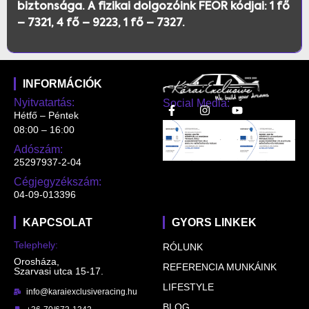
biztonsága. A fizikai dolgozóink FEOR kódjai: 1 fő
– 7321, 4 fő – 9223, 1 fő – 7327.
INFORMÁCIÓK
Nyitvatartás:
Social Media:
Hétfő – Péntek
08:00 – 16:00
Adószám:
25297937-2-04
Cégjegyzékszám:
04-09-013396
KAPCSOLAT
GYORS LINKEK
Telephely:
RÓLUNK
Orosháza,
REFERENCIA MUNKÁINK
Szarvasi utca 15-17.
LIFESTYLE
info@karaiexclusiveracing.hu
BLOG