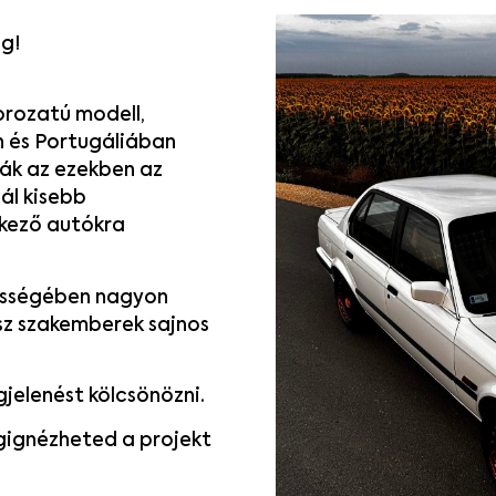
ég!
orozatú modell,
 és Portugáliában
sák az ezekben az
ál kisebb
lkező autókra
zességében nagyon
asz szakemberek sajnos
jelenést kölcsönözni.
gignézheted a projekt