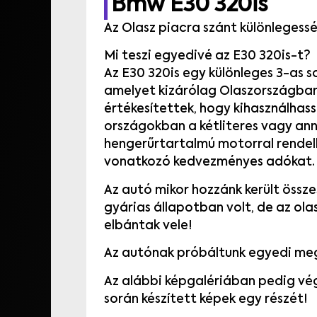
Bmw E30 320is
Az Olasz piacra szánt különlegess
Mi teszi egyedivé az E30 320is-t?
Az E30 320is egy különleges 3-as s
amelyet kizárólag Olaszországban
értékesítettek, hogy kihasználhas
országokban a kétliteres vagy ann
hengerűrtartalmú motorral rende
vonatkozó kedvezményes adókat.
Az autó mikor hozzánk került öss
gyárias állapotban volt, de az ol
elbántak vele!
Az autónak próbáltunk egyedi meg
Az alábbi képgalériában pedig vé
során készített képek egy részét!