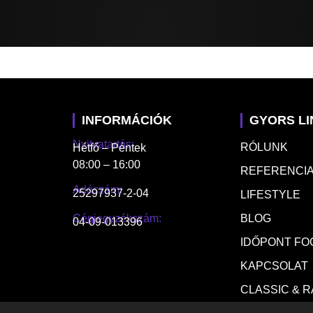
INFORMÁCIÓK
GYORS L
Nyitvatartás:
RÓLUNK
Hétfő – Péntek
08:00 – 16:00
REFERENCIA
Adószám:
25297937-2-04
LIFESTYLE
Cégjegyzékszám:
BLOG
04-09-013396
IDŐPONT FO
KAPCSOLAT
CLASSIC & 