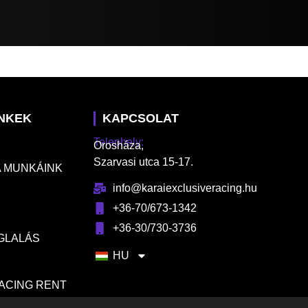
INKEK
KAPCSOLAT
Telephely:
Orosháza,
Szarvasi utca 15-17.
 MUNKÁINK
info@karaiexclusiveracing.hu
+36-70/673-1342
+36-30/730-3736
GLALÁS
HU
RACING RENT