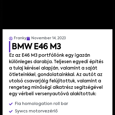
Franky
November 14, 2023
BMW E46 M3
Ez az E46 M3 portfóliónk egy igazán
különleges darabja. Teljesen egyedi építés
a
tulaj
kérései alapján
,
valamint a saját
ötleteinkkel, gondolatainkkal. Az autót az
utolsó csavarjáig felújítottuk
,
valamint
a
rengeteg
minőségi
alkatrész
segítségével
egy
vérbeli
versenyautóvá
alakítottuk:
Fia homologation roll bar
Sywcs motorvezérlő