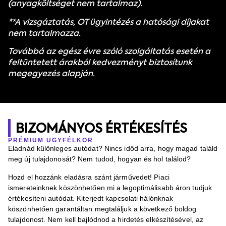
(anyagköltséget nem tartalmaz).
**A vizsgáztatás, OT ügyintézés a hatósági díjakat
nem tartalmazza.
Továbbá az egész évre szóló szolgáltatás esetén a
feltüntetett árakból kedvezményt biztosítunk
megegyezés alapján.
BIZOMÁNYOS ÉRTÉKESÍTÉS
PRÉMIUM ÜGYFÉLKÖR
Eladnád különleges autódat? Nincs időd arra, hogy magad találd
meg új tulajdonosát? Nem tudod, hogyan és hol találod?
Hozd el hozzánk eladásra szánt járművedet! Piaci
ismereteinknek köszönhetően mi a legoptimálisabb áron tudjuk
értékesíteni autódat. Kiterjedt kapcsolati hálónknak
köszönhetően garantáltan megtaláljuk a következő boldog
tulajdonost. Nem kell bajlódnod a hirdetés elkészítésével, az