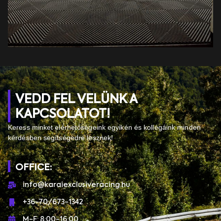
VEDD FEL VELÜNK A
KAPCSOLATOT!
Keress minket elérhetőségeink egyikén és kollégáink minden
kérdésben segítségedre lesznek!
OFFICE:
info@karaiexclusiveracing.hu
+36-70/673-1342
M-F: 8:00-16:00