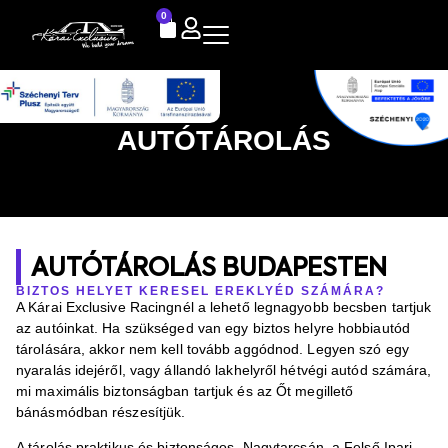
0
AUTÓTÁROLÁS
AUTÓTÁROLÁS BUDAPESTEN
BIZTOS HELYET KERESEL EREKLYÉD SZÁMÁRA?
A Kárai Exclusive Racingnél a lehető legnagyobb becsben tartjuk
az autóinkat. Ha szükséged van egy biztos helyre hobbiautód
tárolására, akkor nem kell tovább aggódnod. Legyen szó egy
nyaralás idejéről, vagy állandó lakhelyről hétvégi autód számára,
mi maximális biztonságban tartjuk és az Őt megillető
bánásmódban részesítjük.
A tárolás praktikus és biztonságos. Nagytarcsán, a Felső Ipari