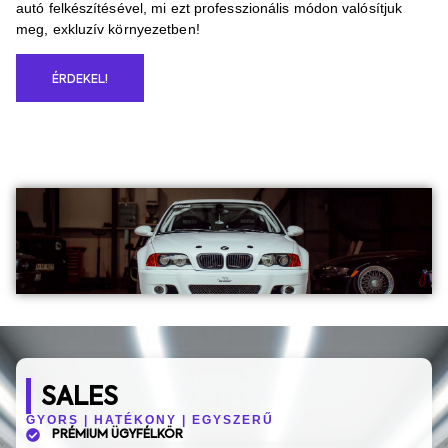
autó felkészítésével, mi ezt professzionális módon valósítjuk
meg, exkluzív környezetben!
ÉRDEKEL!
SALES
GYORS | HATÉKONY | EGYSZERŰ
PRÉMIUM ÜGYFÉLKÖR