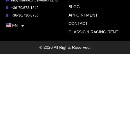
info@karaiexclusiveracing.hu
BLOG
+36-70/673-1342
APPOINTMENT
+36-30/730-3736
CONTACT
EN
CLASSIC & RACING RENT
© 2026 All Rights Reserved.