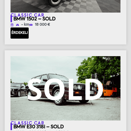
CLASSIC CAR
BMW 1502 – SOLD
- km
18 000 €
ÉRDEKEL!
CLASSIC CAR
BMW E30 318i – SOLD