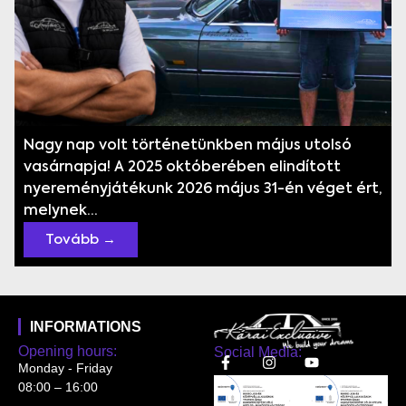
Nagy nap volt történetünkben május utolsó
vasárnapja! A 2025 októberében elindított
nyereményjátékunk 2026 május 31-én véget ért,
melynek...
Tovább →
INFORMATIONS
Opening hours:
Social Media:
Monday - Friday
08:00 – 16:00