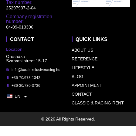
Tax number:
25297937-2-04
Company registration
number:
04-09-013396
CONTACT
QUICK LINKS
Location:
ABOUT US
Orosháza
REFERENCE
Szarvasi street 15-17.
LIFESTYLE
info@karaiexclusiveracing.hu
BLOG
+36-70/673-1342
APPOINTMENT
+36-30/730-3736
CONTACT
EN
CLASSIC & RACING RENT
© 2026 All Rights Reserved.