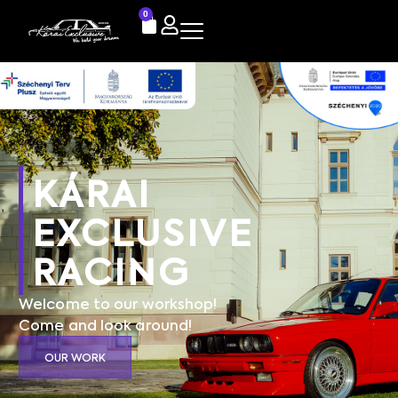
0
KÁRAI
EXCLUSIVE
RACING
Welcome to our workshop!
Come and look around!
OUR WORK