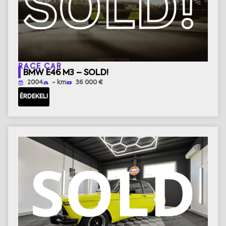
RACE CAR
BMW E46 M3 – SOLD!
2004
- km
36 000 €
ÉRDEKEL!