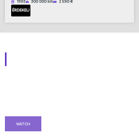
1993
300 000 km
2 590 €
ÉRDEKEL!
DREAMS COME TRUE
We are driven by two things. Petrol and diesel. And of
course the good cars and our customers. It would not
be easy to tell you how many different challenges we
have been presented with over the years. However, we
know exactly how many times a project has failed us.
Not even once. We do this to make every car
enthusiast's dream come true. Could you be next?
WATCH