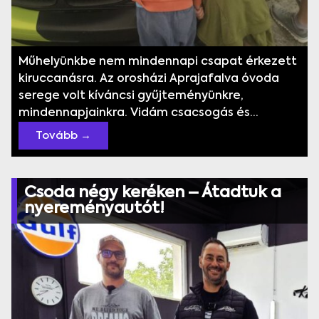
Műhelyünkbe nem mindennapi csapat érkezett
kiruccanásra. Az orosházi Aprajafalva óvoda
serege volt kíváncsi gyűjteményünkre,
mindennapjainkra. Vidám csacsogás és...
Tovább →
Csoda négy keréken – Átadtuk a
nyereményautót!