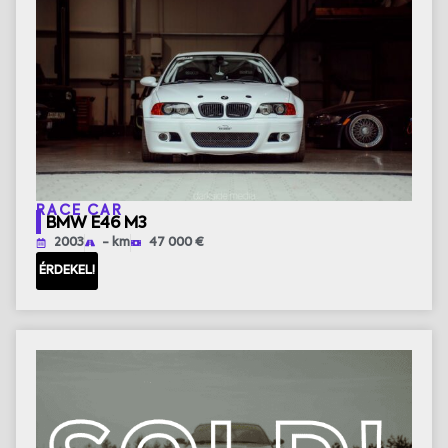
RACE CAR
BMW E46 M3
2003
- km
47 000 €
ÉRDEKEL!