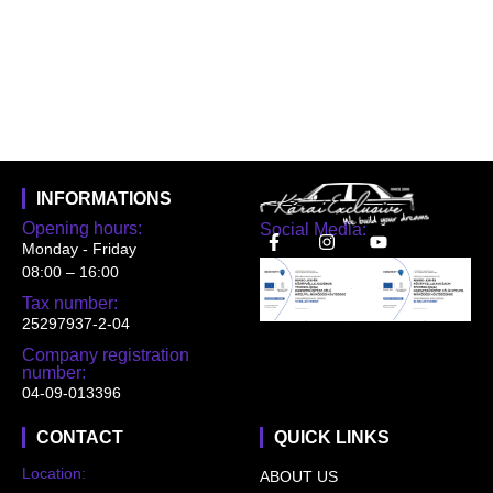
INFORMATIONS
Opening hours:
Social Media:
Monday - Friday
08:00 – 16:00
Tax number:
25297937-2-04
Company registration
number:
04-09-013396
CONTACT
QUICK LINKS
Location:
ABOUT US