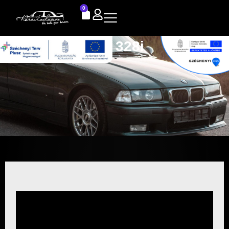
0
E36 328i