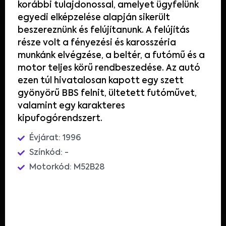
korábbi tulajdonossal
,
amelyet ügyfelünk
egyedi
elképzelése
alapján sikerült
beszereznünk
és
felújítanunk
. A
felújítás
része
volt
a
fényezési
és
karosszéria
munkánk
elvégzése
, a
beltér
, a
futómű
és
a
motor
teljes körű
rendbeszedése
.
Az
autó
ezen
túl
hivatalosan
kapott
egy
szett
gyönyörű
BBS
felnit
,
ültetett
futóművet
,
valamint
egy
karakteres
kipufogórendszert.
Évjárat: 1996
Színkód: -
Motorkód: M52B28