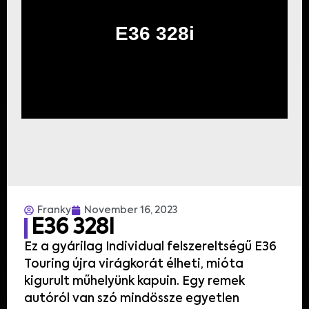
E36 328i
Franky
November 16, 2023
E36 328I
Ez
a
gyárilag
Individual
felszereltségű
E36
Touring
újra
virágkorát
élheti
,
mióta
kigurult
műhelyünk
kapuin. Egy remek
autóról
van
szó mindössze egyetlen