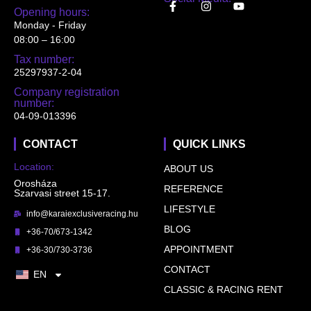
Opening hours:
Monday - Friday
08:00 – 16:00
Tax number:
25297937-2-04
Company registration
number:
04-09-013396
CONTACT
QUICK LINKS
Location:
ABOUT US
Orosháza
REFERENCE
Szarvasi street 15-17.
LIFESTYLE
info@karaiexclusiveracing.hu
BLOG
+36-70/673-1342
APPOINTMENT
+36-30/730-3736
CONTACT
EN
CLASSIC & RACING RENT