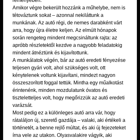
reményében.
Amikor végre bekerült hozzánk a műhelybe, nem is
tétováztunk sokat – azonnal nekiláttunk a
munkának. Az autó régi, de nemes darabként várt
arra, hogy újra életre keljen. Az elmúlt hónapok
során rengeteg mindent megcsináltunk rajta: az
apróbb részletektől kezdve a nagyobb feladatokig
mindent átnéztünk és kijavítottunk.
A munkálatok végén, bár az autó eredeti fényezése
teljesen gyári volt, ahol szükséges volt, ott
kénytelenek voltunk kijavítani, mindezt nagyon
összeszorított foggal tettük. Mintha egy műalkotást
érintenénk, minden mozdulatunk óvatos és
tiszteletteljes volt, hogy megőrizzük az autó eredeti
varázsát.
Most pedig ez a különleges autó arra vár, hogy
rátaláljon új, szerető gazdája – valaki, aki értékeli a
történetét, a benne rejlő múltat, és aki új fejezeteket
írna vele az utakon. Olyasvalakire vágyik, aki