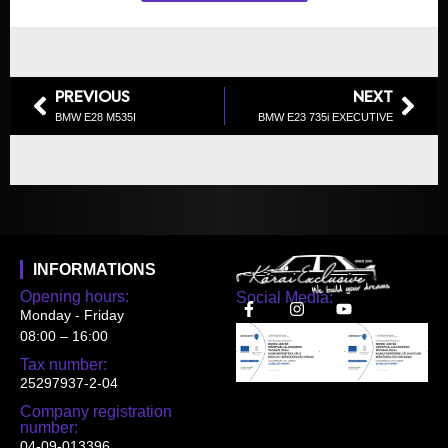
PREVIOUS
NEXT
BMW E28 M535I
BMW E23 735i EXECUTIVE
INFORMATIONS
Opening hours:
Social Media:
Monday - Friday
08:00 – 16:00
Tax number:
25297937-2-04
Company registration
number:
04-09-013396