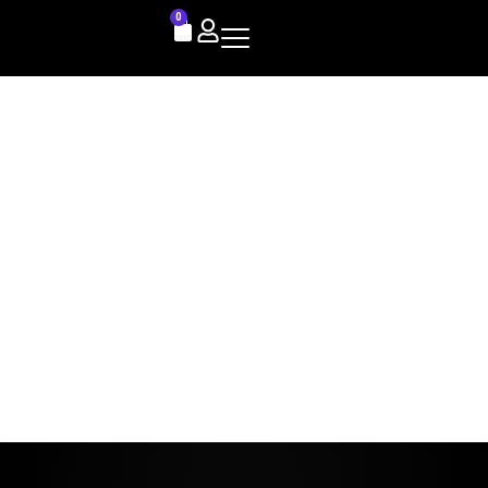
0
Új év, újabb megvalósított
álmok