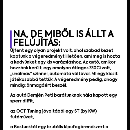
NA, DE MIBŐL IS ÁLLT A
FELÚJÍTÁS:
Újfent egy olyan projekt volt, ahol szabad kezet
kaptunk a végeredményt illetően, ami meg is hozta
a kedvünket egy kis varázsláshoz. Az autó, amikor
hozzánk került, egy amolyan átlagos 330Ci volt,
„unalmas” színnel, automata váltóval. Mi egy kicsit
játékosabbá tettük. A végeredmény pedig, ahogy
mindig: önmagáért beszél.
Az autó Demjén Peti barátunknak hála kapott egy
sperr diffit,
az O.CT Tuning jóvoltából egy ST (by KW)
futóművet,
a Bastucktól egy brutális kipufogórendszert a