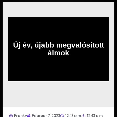
Új év, újabb megvalósított
álmok
Franky
Februar 7, 2023
12:43 p.m.
12:43 p.m.