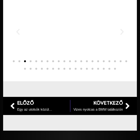
ELŐZŐ
KÖVETKEZŐ
Egy az utolsók közül…
Vizes nyolcas a BMW találkozón