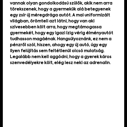
vannak olyan gondolkodású szülők, akik nem arra
törekszenek, hogy a gyermekük alá betegyenek
egy zsír új méregdrága autót. A mai uniformizált
világban, örömteli azt látni, hogy van aki
szívesebben költ arra, hogy megtámogassa
gyermekét, hogy egy igazi ízig vérig élményautót
tudhasson magáénak. Hangsúlyoznánk, ez nem a
pénzről szól, hiszen, ahogy egy új autó, úgy egy
ilyen felújítás sem feltétlenül olcsó mulatság.
Legalább nem kell aggódni, hogy a gyerek káros
szenvedélyekre költ, elég lesz neki az adrenalin.