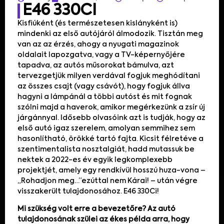
E46 330CI
Kisfiúként (és természetesen kislányként is)
mindenki az első autójáról álmodozik. Tisztán meg
van az az érzés, ahogy a nyugati magazinok
oldalait lapozgatva, vagy a TV-képernyőjére
tapadva, az autós műsorokat bámulva, azt
tervezgetjük milyen verdával fogjuk meghódítani
az összes csajt (vagy csávót), hogy fogjuk állva
hagyni a lámpánál a többi autóst és mit fognak
szólni majd a haverok, amikor megérkezünk a zsír új
járgánnyal. Idősebb olvasóink azt is tudják, hogy az
első autó igaz szerelem, amolyan semmihez sem
hasonlítható, örökké tartó fajta. Kicsit félretéve a
szentimentalista nosztalgiát, hadd mutassuk be
nektek a 2022-es év egyik legkomplexebb
projektjét, amely egy rendkívül hosszú huza-vona –
„Rohadjon meg…”ezúttal nem Kárai! – után végre
visszakerült tulajdonosához. E46 330Ci!
Mi szükség volt erre a bevezetőre? Az autó
tulajdonosának szülei az ékes példa arra, hogy