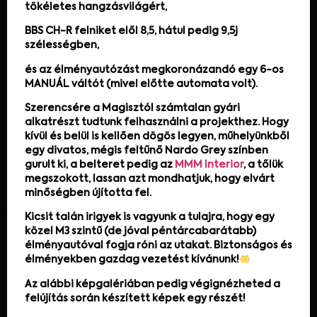
tökéletes hangzásvilágért,
BBS CH-R felniket elől 8,5, hátul pedig 9,5j
szélességben,
és az élményautózást megkoronázandó egy 6-os
MANUÁL váltót (mivel előtte automata volt).
Szerencsére a Magisztól számtalan gyári
alkatrészt tudtunk felhasználni a projekthez. Hogy
kívül és belül is kellően dögös legyen, műhelyünkből
egy divatos, mégis feltűnő Nardo Grey színben
gurult ki, a belteret pedig az
MMM Interior
, a tőlük
megszokott, lassan azt mondhatjuk, hogy elvárt
minőségben újította fel.
Kicsit talán irigyek is vagyunk a tulajra, hogy egy
közel M3 szintű (de jóval péntárcabarátabb)
élményautóval fogja róni az utakat. Biztonságos és
élményekben gazdag vezetést kívánunk!
Az alábbi képgalériában pedig végignézheted a
felújítás során készített képek egy részét!