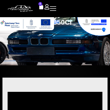
0
E31 850Ci