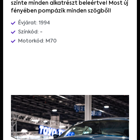
szinte minden alkatrészt beleértve! Most új
fényében pompázik minden szögből!
Évjárat: 1994
Színkód: -
Motorkód: M70