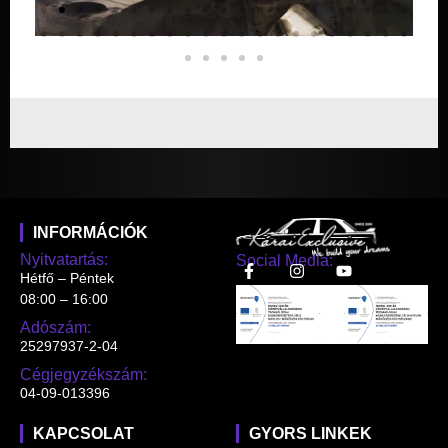
INFORMÁCIÓK
Nyitvatartás:
Social Media:
Hétfő – Péntek
08:00 – 16:00
Adószám:
25297937-2-04
Cégjegyzékszám:
04-09-013396
KAPCSOLAT
GYORS LINKEK