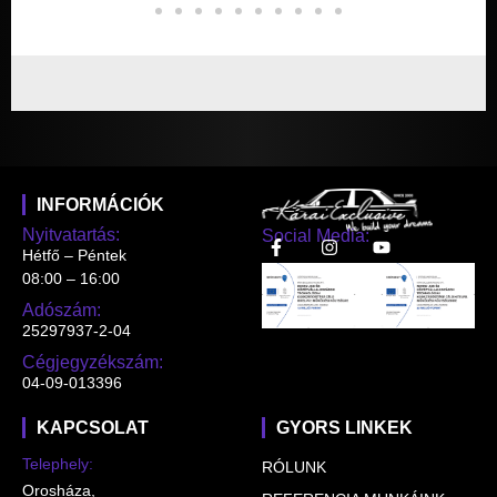
INFORMÁCIÓK
Nyitvatartás:
Social Media:
Hétfő – Péntek
08:00 – 16:00
Adószám:
25297937-2-04
Cégjegyzékszám:
04-09-013396
KAPCSOLAT
GYORS LINKEK
Telephely:
RÓLUNK
Orosháza,