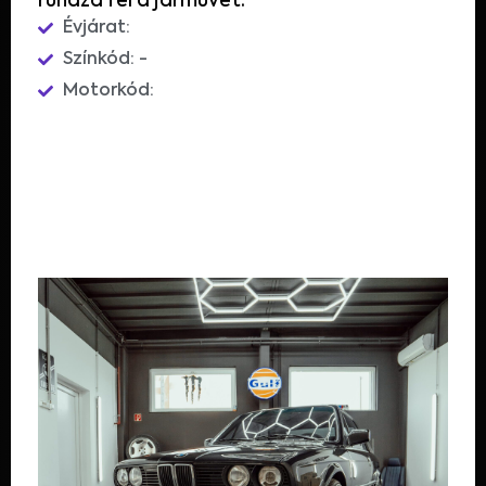
ruháza fel a járművet.
Évjárat:
Színkód: -
Motorkód: