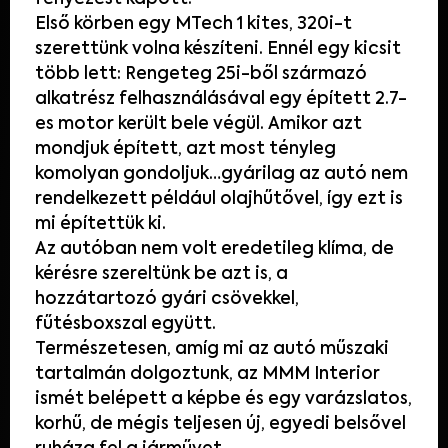
Első körben egy MTech 1 kites, 320i-t
szerettünk volna készíteni. Ennél egy kicsit
több lett: Rengeteg 25i-ből származó
alkatrész felhasználásával egy épített 2.7-
es motor került bele végül. Amikor azt
mondjuk épített, azt most tényleg
komolyan gondoljuk…gyárilag az autó nem
rendelkezett például olajhűtővel, így ezt is
mi építettük ki.
Az autóban nem volt eredetileg klíma, de
kérésre szereltünk be azt is, a
hozzátartozó gyári csövekkel,
fűtésboxszal együtt.
Természetesen, amíg mi az autó műszaki
tartalmán dolgoztunk, az MMM Interior
ismét belépett a képbe és egy varázslatos,
korhű, de mégis teljesen új, egyedi belsővel