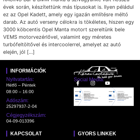
évek során, készítettünk más típusokat is. Ilyen péládul
ez az Opel Kadett, amely egy igazán említésre méltó
darab. Az autó verseny célokra is tökéletes, hiszen egy
3000 köbcentis Opel Manta motort szereltünk bele
VEMS motorvezérlővel, valamint egy méretes
turbófeltöltővel és intercoolerrel, amelyet az autó
elején, jól […]
INFORMÁCIÓK
Nyitvatartás:
Social Media:
Hétfő – Péntek
08:00 – 16:00
Adószám:
25297937-2-04
Cégjegyzékszám:
04-09-013396
KAPCSOLAT
GYORS LINKEK