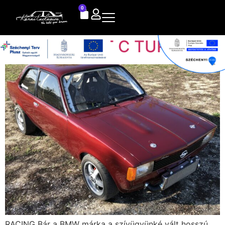
0
OPEL KADETT C TURBO
RACING Bár a BMW márka a szívügyünké vált hosszú