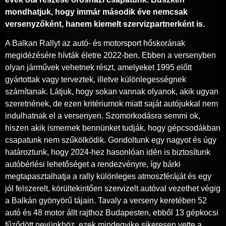
mondhatjuk, hogy immár második éve nemcsak
versenyzőként, hanem kiemelt szervizpartnerként is.
A Balkan Rallyt az autó- és motorsport hőskorának
megidézésére hívták életre 2022-ben. Ebben a versenyben
olyan járművek vehetnek részt, amelyeket 1995 előtt
gyártottak vagy terveztek, illetve különlegességnek
számítanak. Látjuk, hogy sokan vannak olyanok, akik ugyan
szeretnének, de ezen kritériumok miatt saját autójukkal nem
indulhatnak el a versenyen. Szomorkodásra semmi ok,
hiszen akik ismernek bennünket tudják, hogy gépcsodákban
csapatunk nem szűkölködik. Gondoltunk egy nagyot és úgy
határoztunk, hogy 2024-hez hasonlóan idén is biztosítunk
autóbérlési lehetőséget a rendezvényre, így bárki
megtapasztalhatja a rally különleges atmoszféráját és egy
jól felszerelt, körültekintően szervizelt autóval vezethet végig
a Balkán gyönyörű tájain. Tavaly a verseny keretében 52
autó és 48 motor állt rajthoz Budapesten, ebből 13 gépkocsi
fűződött nevünkhöz, ezek mindegyike sikeresen vette a