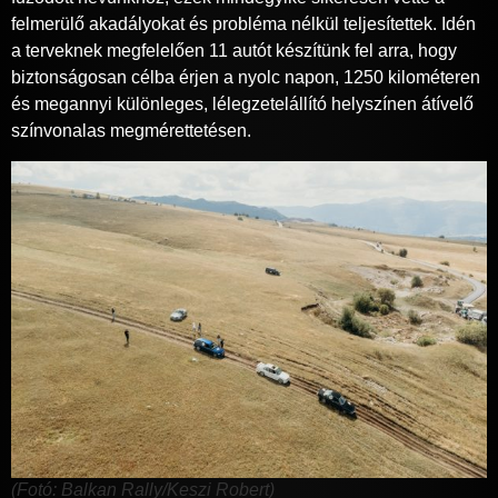
felmerülő akadályokat és probléma nélkül teljesítettek. Idén
a terveknek megfelelően 11 autót készítünk fel arra, hogy
biztonságosan célba érjen a nyolc napon, 1250 kilométeren
és megannyi különleges, lélegzetelállító helyszínen átívelő
színvonalas megmérettetésen.
(Fotó: Balkan Rally/Keszi Robert)