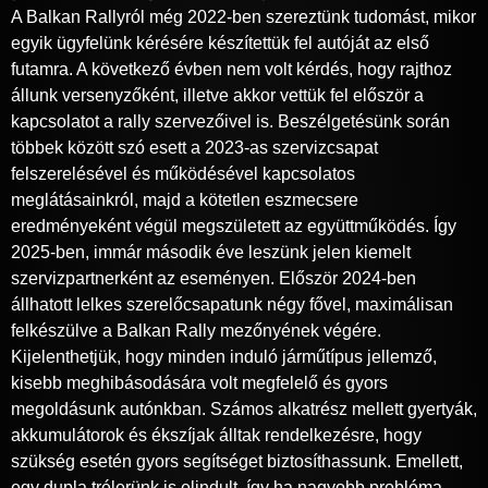
A Balkan Rallyról még 2022-ben szereztünk tudomást, mikor
egyik ügyfelünk kérésére készítettük fel autóját az első
futamra. A következő évben nem volt kérdés, hogy rajthoz
állunk versenyzőként, illetve akkor vettük fel először a
kapcsolatot a rally szervezőivel is. Beszélgetésünk során
többek között szó esett a 2023-as szervizcsapat
felszerelésével és működésével kapcsolatos
meglátásainkról, majd a kötetlen eszmecsere
eredményeként végül megszületett az együttműködés. Így
2025-ben, immár második éve leszünk jelen kiemelt
szervizpartnerként az eseményen. Először 2024-ben
állhatott lelkes szerelőcsapatunk négy fővel, maximálisan
felkészülve a Balkan Rally mezőnyének végére.
Kijelenthetjük, hogy minden induló járműtípus jellemző,
kisebb meghibásodására volt megfelelő és gyors
megoldásunk autónkban. Számos alkatrész mellett gyertyák,
akkumulátorok és ékszíjak álltak rendelkezésre, hogy
szükség esetén gyors segítséget biztosíthassunk. Emellett,
egy dupla trélerünk is elindult, így ha nagyobb probléma