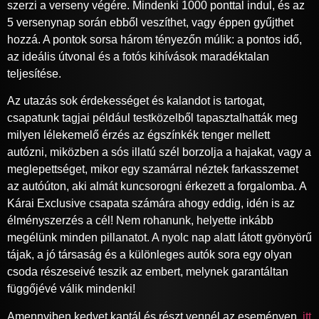
szerzi a verseny végére. Mindenki 1000 ponttal indul, és az
5 versenynap során ebből veszíthet, vagy éppen gyűjthet
hozzá. A pontok sorsa három tényezőn múlik: a pontos idő,
az ideális útvonal és a fotós kihívások maradéktalan
teljesítése.
Az utazás sok érdekességet és kalandot is tartogat,
csapatunk tagjai például testközelből tapasztalhatták meg
milyen lélekemelő érzés az égszínkék tenger mellett
autózni, miközben a sós illatú szél borzolja a hajakat, vagy a
meglepettséget, mikor egy szamárral néztek farkasszemet
az autóúton, aki almát kuncsorogni érkezett a forgalomba. A
Kárai Exclusive csapata számára ahogy eddig, idén is az
élményszerzés a cél! Nem rohanunk, helyette inkább
megélünk minden pillanatot. A nyolc nap alatt látott gyönyörű
tájak, a jó társaság és a különleges autók sora egy olyan
csoda részeseivé teszik az embert, melynek garantáltan
függőjévé válik mindenki!
Amennyiben kedvet kaptál és részt vennél az eseményen,
itt