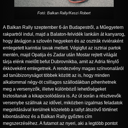
Fotó: Balkan Rally/Keszi Robert
A Balkan Rally szeptember 6-án Budapestről, a Műegyetem
rakpartról indul, majd a Balaton-felvidék lankáin át kanyarog,
hogy átvágjon a szlovén hegyeken és az osztrák riviéraként
emlegetett karintiai tavak mellett. Végigfut az isztriai partok
mentén, majd Opatija és Zadar után Mostar rejtett világát
tárja elénk mielőtt befut Dubrovnikba, amit az Adria fénylő
ékköveként emlegetnek. A rendezvény magas színvonaláról
ad tanúbizonyságot többek között az is, hogy minden
alkalommal négy-öt csillagos szállodákban pihenhetnek
meg a versenyzők, illetve különböző lehetőségeket
biztosítanak a kikapcsolódásra is. Az út során a résztvevők
versenybe szállnak az idővel, miközben izgalmas feladatok
megoldásával kerülnek közelebb a rallyt átszövő történet
kibontásához és a Balkan Rally győztes cím
megszerzéséhez. A futamot az nyeri, aki a legtöbb pontot