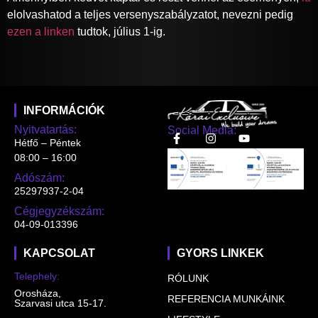
elolvashatod a teljes versenyszabályzatot, nevezni pedig
ezen a linken
tudtok, július 1-ig.
INFORMÁCIÓK
Nyitvatartás:
Social Media:
Hétfő – Péntek
08:00 – 16:00
Adószám:
25297937-2-04
Cégjegyzékszám:
04-09-013396
KAPCSOLAT
GYORS LINKEK
Telephely:
RÓLUNK
Orosháza,
REFERENCIA MUNKÁINK
Szarvasi utca 15-17.