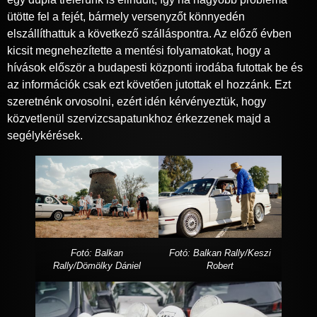
ütötte fel a fejét, bármely versenyzőt könnyedén
elszállíthattuk a következő szálláspontra. Az előző évben
kicsit megnehezítette a mentési folyamatokat, hogy a
hívások először a budapesti központi irodába futottak be és
az információk csak ezt követően jutottak el hozzánk. Ezt
szeretnénk orvosolni, ezért idén kérvényeztük, hogy
közvetlenül szervizcsapatunkhoz érkezzenek majd a
segélykérések.
Fotó: Balkan
Fotó: Balkan Rally/Keszi
Rally/Dömölky Dániel
Robert