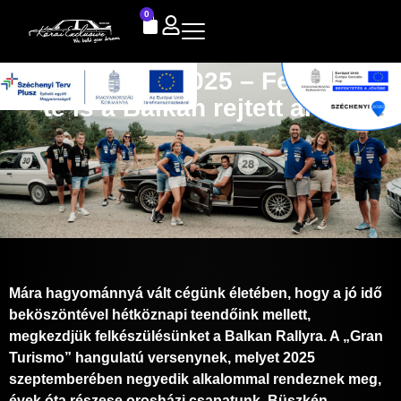
0
Balkan Rally 2025 – Fedezd fel
te is a Balkán rejtett arcait
Mára hagyománnyá vált cégünk életében, hogy a jó idő
beköszöntével hétköznapi teendőink mellett,
megkezdjük felkészülésünket a Balkan Rallyra. A „Gran
Turismo” hangulatú versenynek, melyet 2025
szeptemberében negyedik alkalommal rendeznek meg,
évek óta részese orosházi csapatunk. Büszkén