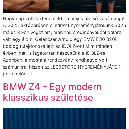
Nagy nap volt történetünkben május utolsó vasárnapja!
A 2025 októberében elindított nyereményjátékunk 2026
május 31-én véget ért, melynek eredményeként valóra
vált egy álom: Gelencsér Arnold egy BMW E30 320i
boldog tulajdonosa lett az IDOLZ-on! Mint minden
évben idén is izgatottan készültünk a IDOLZ-ra.
Azonban, a mostani rendezvény rendhagyó volt
számunkra, hiszen az „E30STORE NYEREMÉNYJÁTÉK”
promóciónk […]
BMW Z4 – Egy modern
klasszikus születése