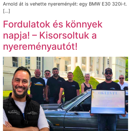
Arnold át is vehette nyereményét: egy BMW E30 320i-t.
[…]
Fordulatok és könnyek
napja! – Kisorsoltuk a
nyereményautót!