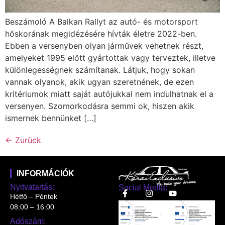
Beszámoló A Balkan Rallyt az autó- és motorsport
hőskorának megidézésére hívták életre 2022-ben.
Ebben a versenyben olyan járművek vehetnek részt,
amelyeket 1995 előtt gyártottak vagy terveztek, illetve
különlegességnek számítanak. Látjuk, hogy sokan
vannak olyanok, akik ugyan szeretnének, de ezen
kritériumok miatt saját autójukkal nem indulhatnak el a
versenyen. Szomorkodásra semmi ok, hiszen akik
ismernek bennünket […]
←
Zurück
INFORMÁCIÓK
Nyitvatartás:
Social Media:
Hétfő – Péntek
08:00 – 16:00
Adószám: