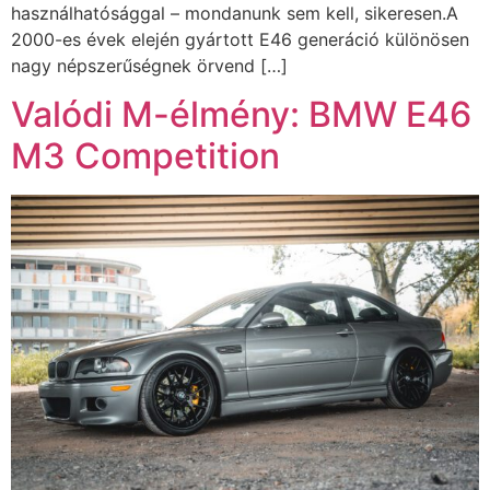
használhatósággal – mondanunk sem kell, sikeresen.A
2000-es évek elején gyártott E46 generáció különösen
nagy népszerűségnek örvend […]
Valódi M-élmény: BMW E46
M3 Competition