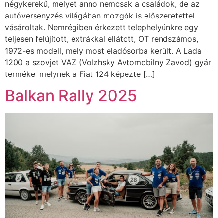
négykerekű, melyet anno nemcsak a családok, de az
autóversenyzés világában mozgók is előszeretettel
vásároltak. Nemrégiben érkezett telephelyünkre egy
teljesen felújított, extrákkal ellátott, OT rendszámos,
1972-es modell, mely most eladósorba került. A Lada
1200 a szovjet VAZ (Volzhsky Avtomobilny Zavod) gyár
terméke, melynek a Fiat 124 képezte […]
Balkan Rally 2025