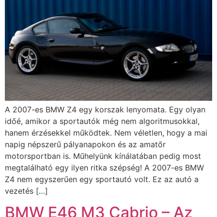
A 2007-es BMW Z4 egy korszak lenyomata. Egy olyan
időé, amikor a sportautók még nem algoritmusokkal,
hanem érzésekkel működtek. Nem véletlen, hogy a mai
napig népszerű pályanapokon és az amatőr
motorsportban is. Műhelyünk kínálatában pedig most
megtalálható egy ilyen ritka szépség! A 2007-es BMW
Z4 nem egyszerűen egy sportautó volt. Ez az autó a
vezetés […]
BMW E46 M3 Cabrio – Az