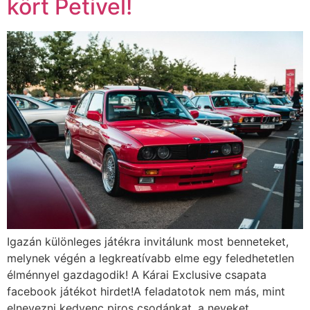
kört Petivel!
Igazán különleges játékra invitálunk most benneteket,
melynek végén a legkreatívabb elme egy feledhetetlen
élménnyel gazdagodik! A Kárai Exclusive csapata
facebook játékot hirdet!A feladatotok nem más, mint
elnevezni kedvenc piros csodánkat, a neveket