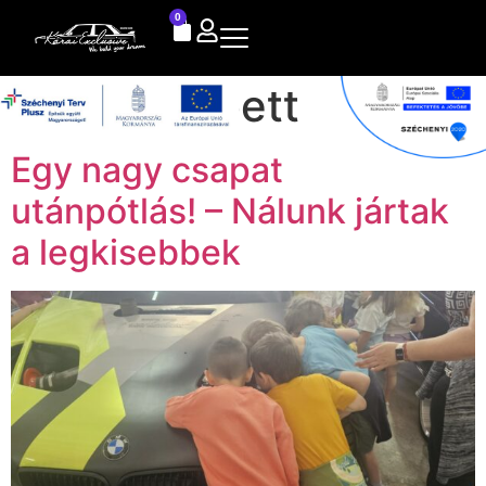
0
Autor:
Babett
Egy nagy csapat
utánpótlás! – Nálunk jártak
a legkisebbek