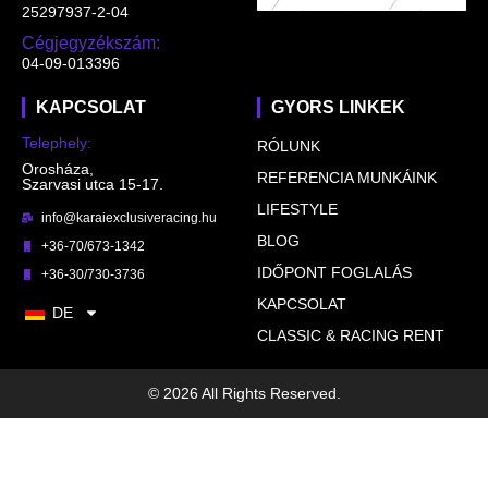
25297937-2-04
Cégjegyzékszám:
04-09-013396
KAPCSOLAT
GYORS LINKEK
Telephely:
RÓLUNK
Orosháza,
REFERENCIA MUNKÁINK
Szarvasi utca 15-17.
LIFESTYLE
info@karaiexclusiveracing.hu
BLOG
+36-70/673-1342
IDŐPONT FOGLALÁS
+36-30/730-3736
KAPCSOLAT
DE
CLASSIC & RACING RENT
© 2026 All Rights Reserved.