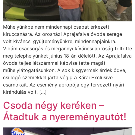
Műhelyünkbe nem mindennapi csapat érkezett
kiruccanásra. Az orosházi Aprajafalva óvoda serege
volt kíváncsi gyűjteményünkre, mindennapjainkra.
Vidám csacsogás és megannyi kíváncsi apróság töltötte
meg telephelyünket június 18-án délelőtt. Az Aprajafalva
óvoda teljes létszámmal képviseltette magát
műhelylátogatásunkon. A sok kisgyermek érdeklődve,
csillogó szemekkel járta végig a Kárai Exclusive
csarnokait. Az esemény apropója egy tervezett nyári
kirándulás volt. […]
Csoda négy keréken –
Átadtuk a nyereményautót!