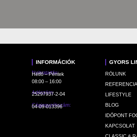
INFORMÁCIÓK
GYORS L
Nyitvatartás:
RÓLUNK
Hétfő – Péntek
08:00 – 16:00
REFERENCIA
Adószám:
25297937-2-04
LIFESTYLE
Cégjegyzékszám:
BLOG
04-09-013396
IDŐPONT FO
KAPCSOLAT
CLASSIC & 