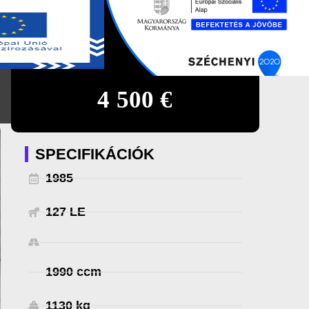
0
DE
4 500 €
SPECIFIKÁCIÓK
1985
127 LE
1990 ccm
1130 kg