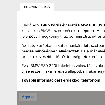
BESCHREIBUNG
Eladó egy
1985 körüli évjáratú BMW E30 320
klasszikus BMW-t szeretnének újjáépíteni. Az 
jelentősen megkönnyíti az adminisztrációt és 
Az autó korábban lakatosmunkára lett szétbont
magas minőségben elvégezték
. Ez a már elv
projekt kevesebb idő- és költségbefektetéssel 
Ez a BMW E30 320i tökéletes választás azokna
újjáéleszteni, akár eredeti állapotban, akár egy
További információért érdeklődj telefonon!