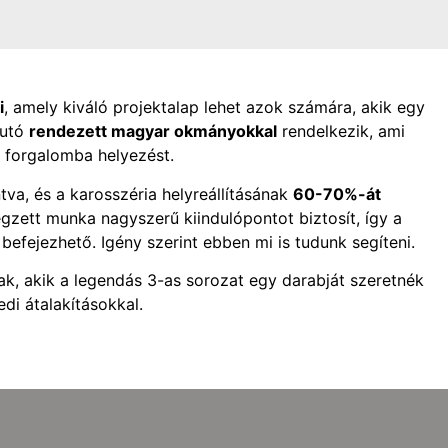
i
, amely kiváló projektalap lehet azok számára, akik egy
autó
rendezett magyar okmányokkal
rendelkezik, ami
a forgalomba helyezést.
va, és a karosszéria helyreállításának
60-70%-át
égzett munka nagyszerű kiindulópontot biztosít, így a
befejezhető. Igény szerint ebben mi is tudunk segíteni.
k, akik a legendás 3-as sorozat egy darabját szeretnék
edi átalakításokkal.