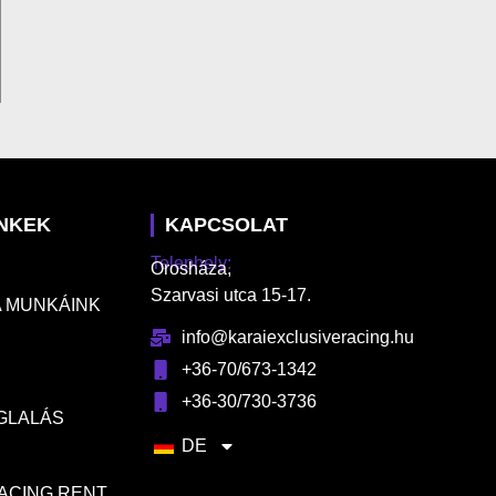
INKEK
KAPCSOLAT
Telephely:
Orosháza,
Szarvasi utca 15-17.
 MUNKÁINK
info@karaiexclusiveracing.hu
+36-70/673-1342
+36-30/730-3736
GLALÁS
DE
RACING RENT