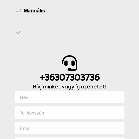
Manuális
+36307303736
Hívj minket vagy írj üzenetet!