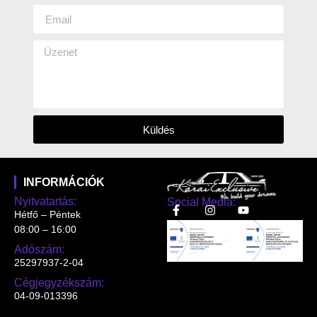
Küldés
INFORMÁCIÓK
Nyitvatartás:
Social Media:
Hétfő – Péntek
08:00 – 16:00
Adószám:
25297937-2-04
Cégjegyzékszám:
04-09-013396