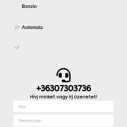
Benzin
Automata
+36307303736
Hívj minket vagy írj üzenetet!