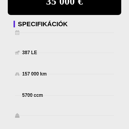
35 000 €
SPECIFIKÁCIÓK
387 LE
157 000 km
5700 ccm