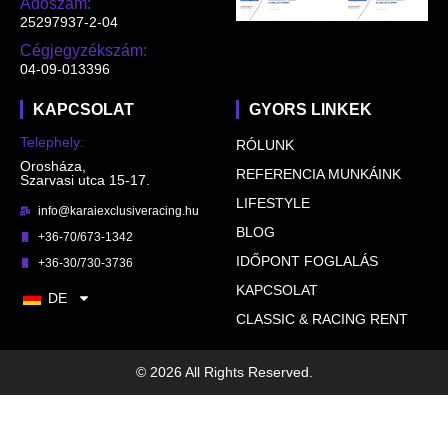
Adószám:
25297937-2-04
Cégjegyzékszám:
04-09-013396
KAPCSOLAT
GYORS LINKEK
Telephely:
RÓLUNK
Orosháza,
REFERENCIA MUNKÁINK
Szarvasi utca 15-17.
LIFESTYLE
info@karaiexclusiveracing.hu
BLOG
+36-70/673-1342
IDŐPONT FOGLALÁS
+36-30/730-3736
KAPCSOLAT
DE
CLASSIC & RACING RENT
© 2026 All Rights Reserved.