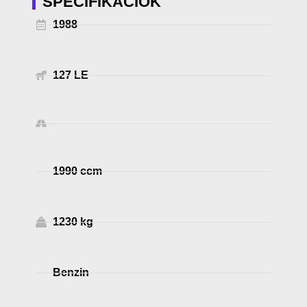
SPECIFIKÁCIÓK
1988
127 LE
1990 ccm
1230 kg
Benzin