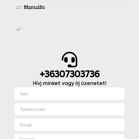
Manuális
+36307303736
Hívj minket vagy írj üzenetet!