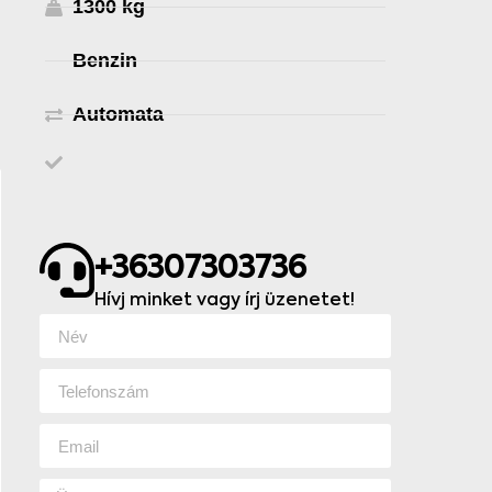
1300 kg
Benzin
Automata
+36307303736
Hívj minket vagy írj üzenetet!