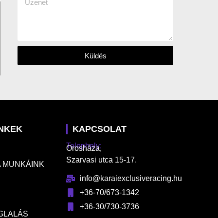
Küldés
INKEK
KAPCSOLAT
Telephely:
Orosháza,
Szarvasi utca 15-17.
 MUNKÁINK
info@karaiexclusiveracing.hu
+36-70/673-1342
+36-30/730-3736
GLALÁS