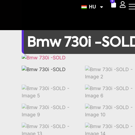
0
HU
Bmw 730i -SOL