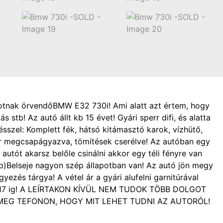
otnak örvendőBMW E32 730i! Ami alatt azt értem, hogy
 stb! Az autó állt kb 15 évet! Gyári sperr difi, és alatta
résszel: Komplett fék, hátsó kitámasztó karok, vízhütő,
tor megcsapágyazva, tömítések cserélve! Az autóban egy
autót akarsz belőle csinálni akkor egy téli fényre van
tb)Belseje nagyon szép állapotban van! Az autó jön megy
zés tárgya! A vétel ár a gyári alufelni garnitúrával
8-17 ig! A LEÍRTAKON KÍVÜL NEM TUDOK TÖBB DOLGOT
EG TEFONON, HOGY MIT LEHET TUDNI AZ AUTORÓL!