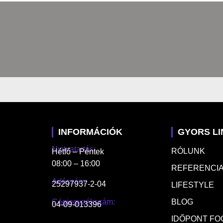
INFORMÁCIÓK
GYORS L
Nyitvatartás:
RÓLUNK
Hétfő – Péntek
08:00 – 16:00
REFERENCIA
Adószám:
25297937-2-04
LIFESTYLE
Cégjegyzékszám:
BLOG
04-09-013396
IDŐPONT FO