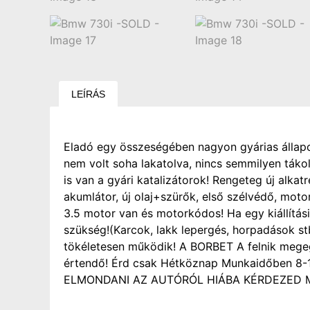
LEÍRÁS
Eladó egy összeségében nagyon gyárias állap
nem volt soha lakatolva, nincs semmilyen tákolás
is van a gyári katalizátorok! Rengeteg új alkat
akumlátor, új olaj+szürők, első szélvédő, mo
3.5 motor van és motorkódos! Ha egy kiállítási 
szükség!(Karcok, lakk lepergés, horpadások s
tökéletesen működik! A BORBET A felnik megegye
értendő! Érd csak Hétköznap Munkaidőben 
ELMONDANI AZ AUTÓRÓL HIÁBA KÉRDEZED M