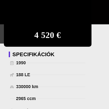
4 520 €
SPECIFIKÁCIÓK
1990
188 LE
330000 km
2965 ccm