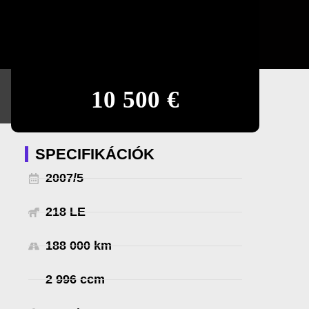
10 500 €
SPECIFIKÁCIÓK
2007/5
218 LE
188 000 km
2 996 ccm