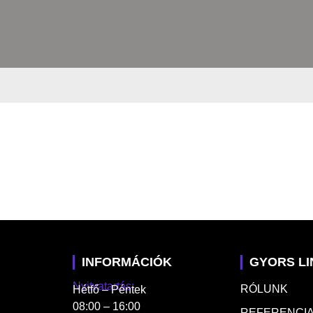
INFORMÁCIÓK
GYORS L
Nyitvatartás:
RÓLUNK
Hétfő – Péntek
08:00 – 16:00
REFERENCIA