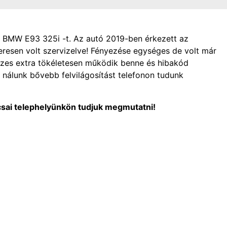
dő BMW E93 325i -t. Az autó 2019-ben érkezett az
zeresen volt szervizelve! Fényezése egységes de volt már
sszes extra tökéletesen működik benne és hibakód
nálunk bővebb felvilágosítást telefonon tudunk
csai telephelyünkön tudjuk megmutatni!