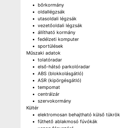
bőrkormány
oldallégzsák
utasoldali légzsák
vezetőoldali légzsák
állítható kormány
fedélzeti komputer
sportülések
Műszaki adatok
tolatóradar
első-hátsó parkolóradar
ABS (blokkolásgátló)
ASR (kipörgésgátló)
tempomat
centrálzár
szervokormány
Kültér
elektromosan behajtható külső tükrök
fűthető ablakmosó fúvókák