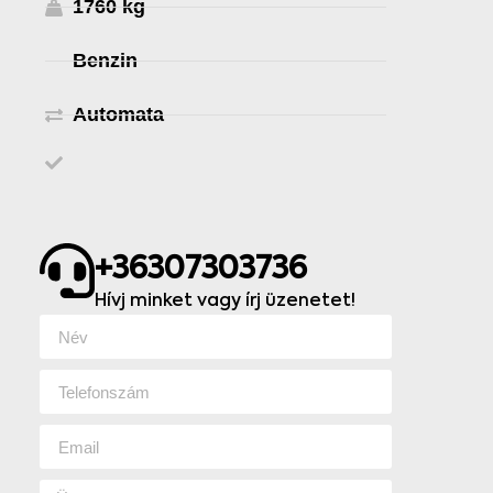
1760 kg
Benzin
Automata
+36307303736
Hívj minket vagy írj üzenetet!