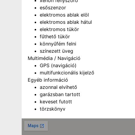
xenon fényszóró
esőszenzor
elektromos ablak elöl
elektromos ablak hátul
elektromos tükör
fűthető tükör
könnyűfém felni
színezett üveg
Multimédia / Navigáció
GPS (navigáció)
multifunkcionális kijelző
Egyéb információ
azonnal elvihető
garázsban tartott
keveset futott
törzskönyv