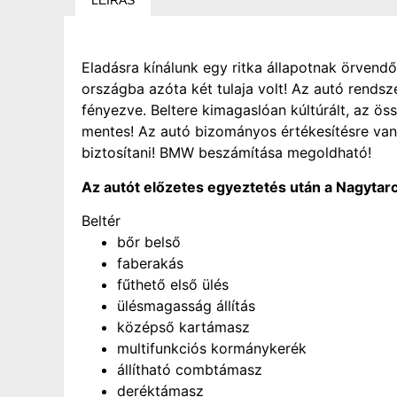
LEÍRÁS
Eladásra kínálunk egy ritka állapotnak örven
országba azóta két tulaja volt! Az autó rends
fényezve. Beltere kimagaslóan kúltúrált, az ö
mentes! Az autó bizományos értékesítésre van 
biztosítani! BMW beszámítása megoldható!
Az autót előzetes egyeztetés után a Nagytar
Beltér
bőr belső
faberakás
fűthető első ülés
ülésmagasság állítás
középső kartámasz
multifunkciós kormánykerék
állítható combtámasz
deréktámasz