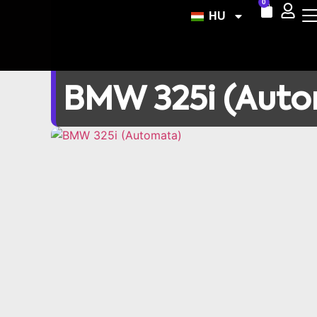
0
HU
BMW 325i (Aut