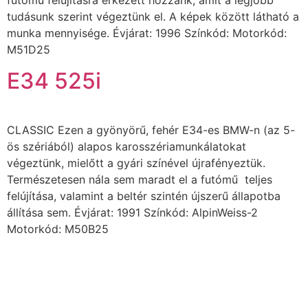
futómű felújításra érkezett hozzánk, amit a legjobb
tudásunk szerint végeztünk el. A képek között látható a
munka mennyisége. Évjárat: 1996 Színkód: Motorkód:
M51D25
E34 525i
CLASSIC Ezen a gyönyörű, fehér E34-es BMW-n (az 5-
ös szériából) alapos karosszériamunkálatokat
végeztünk, mielőtt a gyári színével újrafényeztük.
Természetesen nála sem maradt el a futómű teljes
felújítása, valamint a beltér szintén újszerű állapotba
állítása sem. Évjárat: 1991 Színkód: AlpinWeiss-2
Motorkód: M50B25