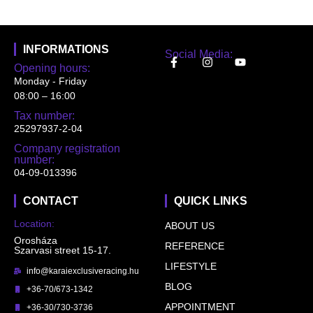
INFORMATIONS
Social Media:
Opening hours:
Monday - Friday
08:00 – 16:00
Tax number:
25297937-2-04
Company registration
number:
04-09-013396
CONTACT
QUICK LINKS
Location:
ABOUT US
Orosháza
REFERENCE
Szarvasi street 15-17.
LIFESTYLE
info@karaiexclusiveracing.hu
BLOG
+36-70/673-1342
APPOINTMENT
+36-30/730-3736