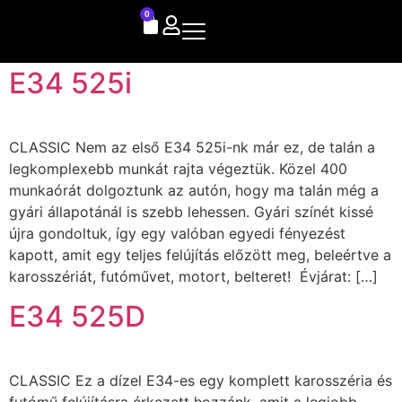
0
E34 525i
CLASSIC Nem az első E34 525i-nk már ez, de talán a
legkomplexebb munkát rajta végeztük. Közel 400
munkaórát dolgoztunk az autón, hogy ma talán még a
gyári állapotánál is szebb lehessen. Gyári színét kissé
újra gondoltuk, így egy valóban egyedi fényezést
kapott, amit egy teljes felújítás előzött meg, beleértve a
karosszériát, futóművet, motort, belteret! Évjárat: […]
E34 525D
CLASSIC Ez a dízel E34-es egy komplett karosszéria és