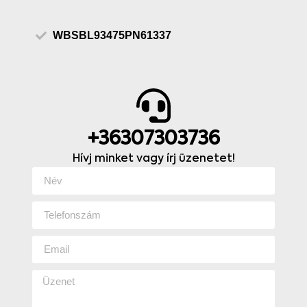
WBSBL93475PN61337
+36307303736
Hívj minket vagy írj üzenetet!