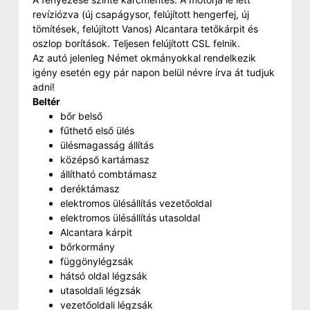
revíziózva (új csapágysor, felújított hengerfej, új
tömítések, felújított Vanos) Alcantara tetőkárpit és
oszlop borítások. Teljesen felújított CSL felnik.
Az autó jelenleg Német okmányokkal rendelkezik
igény esetén egy pár napon belül névre írva át tudjuk
adni!
Beltér
bőr belső
fűthető első ülés
ülésmagasság állítás
középső kartámasz
állítható combtámasz
deréktámasz
elektromos ülésállítás vezetőoldal
elektromos ülésállítás utasoldal
Alcantara kárpit
bőrkormány
függönylégzsák
hátsó oldal légzsák
utasoldali légzsák
vezetőoldali légzsák