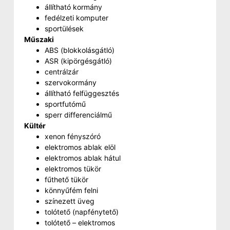
állítható kormány
fedélzeti komputer
sportülések
Műszaki
ABS (blokkolásgátló)
ASR (kipörgésgátló)
centrálzár
szervokormány
állítható felfüggesztés
sportfutómű
sperr differenciálmű
Kültér
xenon fényszóró
elektromos ablak elöl
elektromos ablak hátul
elektromos tükör
fűthető tükör
könnyűfém felni
színezett üveg
tolótető (napfénytető)
tolótető – elektromos