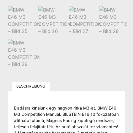
BESCHREIBUNG
Eladásra kínálunk egy nagyon ritka M3-at. BMW E46
M3 Competition Manual. BILSTEIN B16 10 fokozatban
állítható futómű, Magnus Racing kipufogó rendszer,
teljesen felújított fék. Az autó abszolút rozsdamentes!
A fényezése szinte karcmentes. A motorja le lett