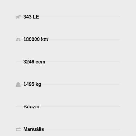
343 LE
180000 km
3246 ccm
1495 kg
Benzin
Manuális