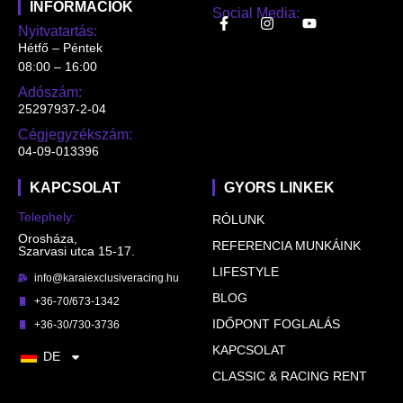
INFORMÁCIÓK
Social Media:
Nyitvatartás:
Hétfő – Péntek
08:00 – 16:00
Adószám:
25297937-2-04
Cégjegyzékszám:
04-09-013396
KAPCSOLAT
GYORS LINKEK
Telephely:
RÓLUNK
Orosháza,
REFERENCIA MUNKÁINK
Szarvasi utca 15-17.
LIFESTYLE
info@karaiexclusiveracing.hu
BLOG
+36-70/673-1342
IDŐPONT FOGLALÁS
+36-30/730-3736
KAPCSOLAT
DE
CLASSIC & RACING RENT