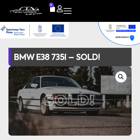
0
BMW E38 735i – SOLD!