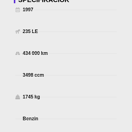
1997
235 LE
434 000 km
3498 ccm
1745 kg
Benzin